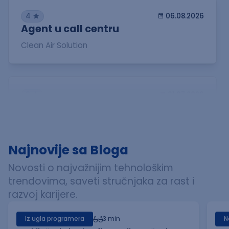
4
06.08.2026
Agent u call centru
Clean Air Solution
3
31.07.2026
Software Developer
BlueCat
Najnovije sa Bloga
Novosti o najvažnijim tehnološkim
1
30.07.2026
trendovima, saveti stručnjaka za rast i
Reservations Agent
razvoj karijere.
Globalkom d.o.o
Iz ugla programera
3 min
N