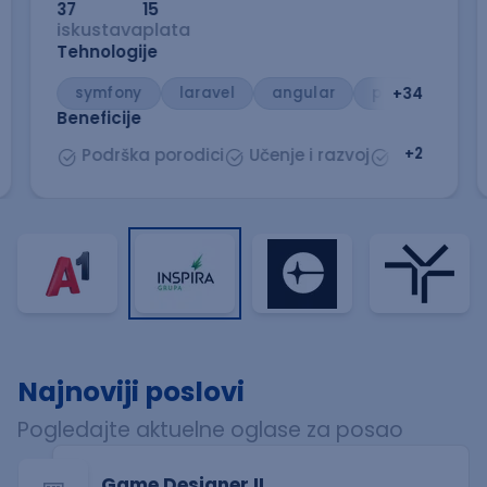
37
15
iskustava
plata
Tehnologije
symfony
laravel
angular
php
+
34
Beneficije
onalni razvoj
Podrška porodici
Fleksibilno radno vreme
Učenje i razvoj
Fleksibilni 
+
2
Najnoviji poslovi
Pogledajte aktuelne oglase za posao
Game Designer II