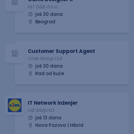
IGT D&B d.o.o.
još 30 dana
Beograd
Customer Support Agent
Crae Group Ltd
još 30 dana
Rad od kuće
IT Network inženjer
Lidl Srbija KD
još 13 dana
Nova Pazova | Hibrid