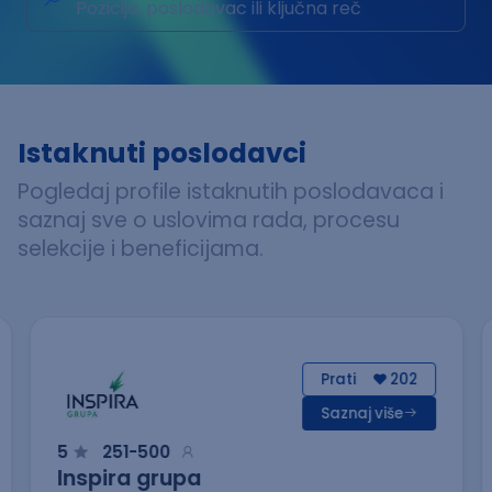
Pozicija, poslodavac ili ključna reč
Istaknuti poslodavci
Pogledaj profile istaknutih poslodavaca i
saznaj sve o uslovima rada, procesu
selekcije i beneficijama.
Prati
202
Saznaj više
5
251-500
Inspira grupa