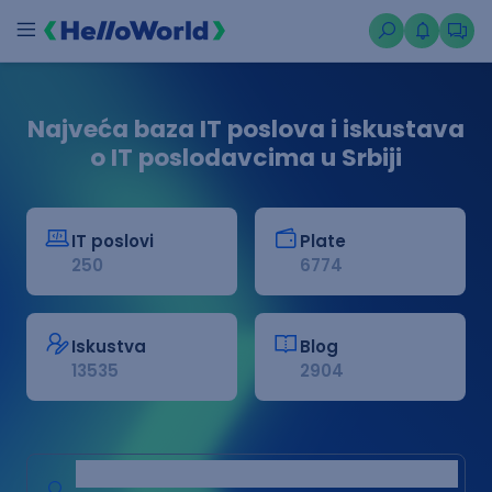
Najveća baza IT poslova i iskustava
o IT poslodavcima u Srbiji
IT poslovi
Plate
250
6774
Iskustva
Blog
13535
2904