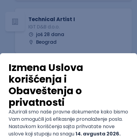
Technical Artist I
IGT D&B d.o.o.
još 28 dana
Beograd
Technical Artist III
IGT D&B d.o.o.
još 28 dana
Beograd
Senior Business Development
Manager