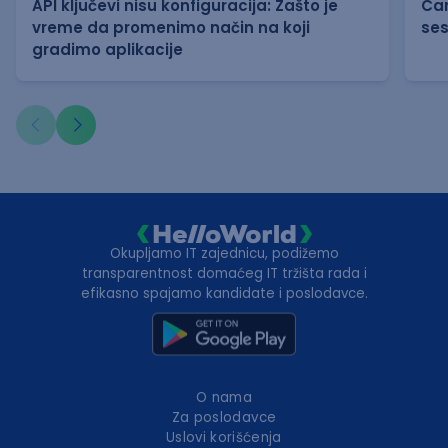
API ključevi nisu konfiguracija: Zašto je
Can
vreme da promenimo način na koji
ses
1
29.07.2026
gradimo aplikacije
Customer Support Agent
Hyperoptic Ltd
5
28.07.2026
Senior ML Engineer
Okupljamo IT zajednicu, podižemo
Blue Grid d.o.o
transparentnost domaćeg IT tržišta rada i
efikasno spajamo kandidate i poslodavce.
4
27.07.2026
Customer Support
O nama
Mebit D.O.O
Za poslodavce
Uslovi korišćenja