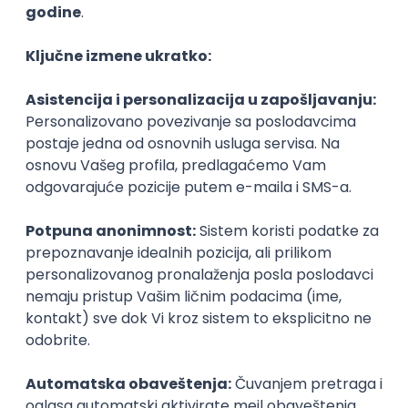
Icentic soft d.o.o.
još 13 dana
Beograd | Hibrid
Technical Artist III
IGT D&B d.o.o.
još 12 dana
Beograd
Security Architect IV
IGT D&B d.o.o.
još 12 dana
Beograd