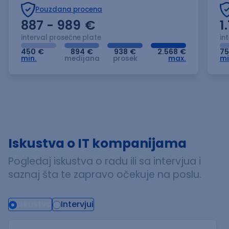
Pouzdana procena
887 - 989
€
1
interval prosečne plate
in
450
€
894
€
938
€
2.568
€
7
min.
medijana
prosek
max.
mi
Iskustva o IT kompanijama
Pogledaj iskustva o radu ili sa intervjua i
saznaj šta te zapravo očekuje na poslu.
Iskustva
Intervjui