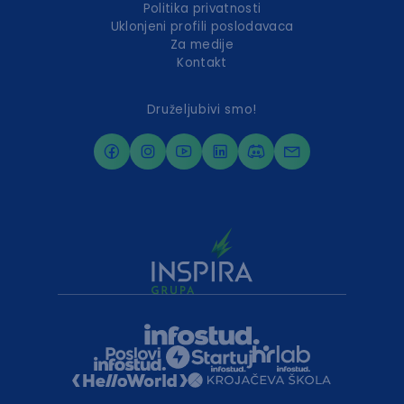
Politika privatnosti
Uklonjeni profili poslodavaca
Za medije
5
27.07.2026
Kontakt
Head of it
Silver Bell Group
Druželjubivi smo!
Sva iskustva