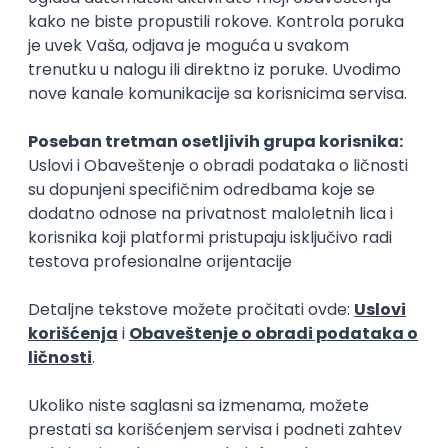
Implementation and Product
Specialist
Unifiedpost Solutions d.o.o.
još 12 dana
Beograd | Hibrid
PHP (Laravel) developer
Projectland
još 12 dana
Beograd