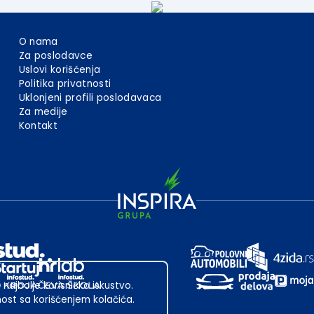
O nama
Za poslodavce
Uslovi korišćenja
Politika privatnosti
Uklonjeni profili poslodavaca
Za medije
Kontakt
 najbolje korisničko iskustvo.
st sa korišćenjem kolačića.