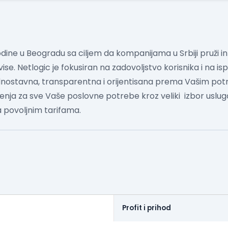
dine u Beogradu sa ciljem da kompanijama u Srbiji pruži int
. Netlogic je fokusiran na zadovoljstvo korisnika i na ispo
ednostavna, transparentna i orijentisana prema Vašim po
enja za sve Vaše poslovne potrebe kroz veliki izbor usluga 
 povoljnim tarifama.
Profit i prihod