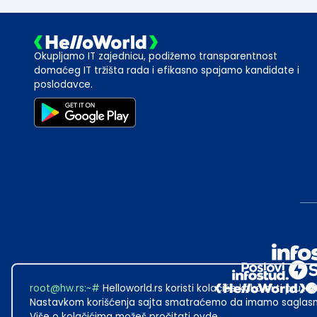
Okupljamo IT zajednicu, podižemo transparentnost
domaćeg IT tržišta rada i efikasno spajamo kandidate i
poslodavce.
root@hw.rs
:~#
Helloworld.rs koristi kolačiće kako bi ti pružao
Nastavkom korišćenja sajta smatraćemo da imamo saglasno
Više o kolačićima možeš pročitati
ovde
.