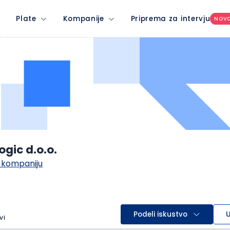
Plate
Kompanije
Priprema za intervju
NOV
ogic d.o.o.
 kompaniju
Podeli iskustvo
U
vi