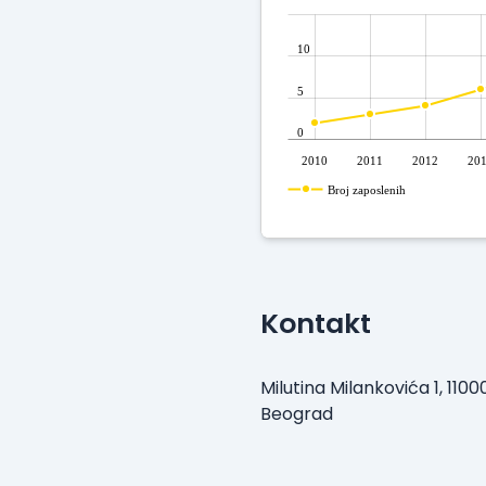
10
5
0
2010
2011
2012
20
Broj zaposlenih
Kontakt
Milutina Milankovića 1, 1100
Beograd