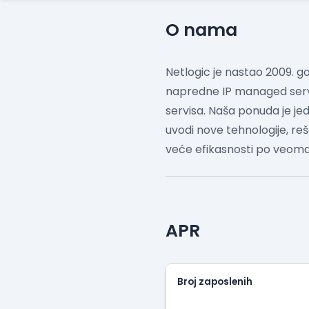
O nama
Netlogic je nastao 2009. go
napredne IP managed servise
servisa. Naša ponuda je j
uvodi nove tehnologije, reš
veće efikasnosti po veoma
APR
Broj zaposlenih