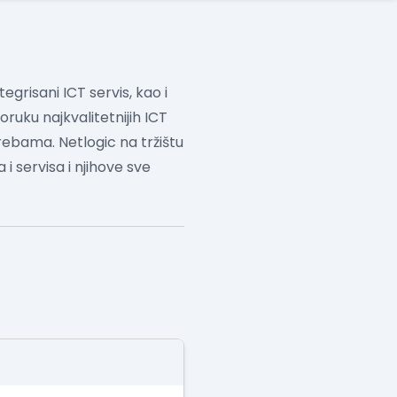
egrisani ICT servis, kao i
ruku najkvalitetnijih ICT
trebama.
Netlogic na tržištu
i servisa i njihove sve