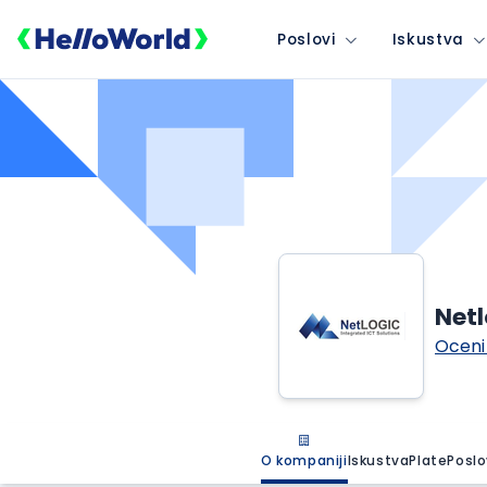
Poslovi
Iskustva
Netl
Oceni
O kompaniji
Iskustva
Plate
Poslo