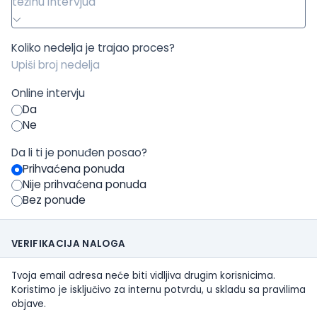
težinu intervjua
Koliko nedelja je trajao proces?
Online intervju
Da
Ne
Da li ti je ponuđen posao?
Prihvaćena ponuda
Nije prihvaćena ponuda
Bez ponude
VERIFIKACIJA NALOGA
Tvoja email adresa neće biti vidljiva drugim korisnicima.
Koristimo je isključivo za internu potvrdu, u skladu sa pravilima
objave.