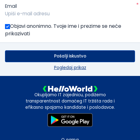
*
Email
Objavi anonimno. Tvoje ime i prezime se neće
prikazivati
Pošalji iskustvo
Pogledaj prikaz
Okupljamo IT zajednicu, podižemo
transparentnost domaćeg IT tržišta rada i
efikasno spajamo kandidate i poslodavce.
O nama