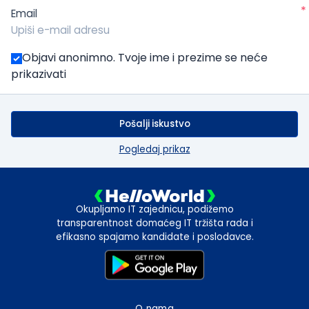
*
Email
Objavi anonimno. Tvoje ime i prezime se neće
prikazivati
Pošalji iskustvo
Pogledaj prikaz
Okupljamo IT zajednicu, podižemo
transparentnost domaćeg IT tržišta rada i
efikasno spajamo kandidate i poslodavce.
O nama