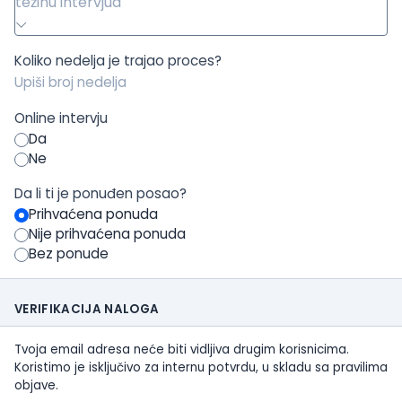
težinu intervjua
Koliko nedelja je trajao proces?
Online intervju
Da
Ne
Da li ti je ponuđen posao?
Prihvaćena ponuda
Nije prihvaćena ponuda
Bez ponude
VERIFIKACIJA NALOGA
Tvoja email adresa neće biti vidljiva drugim korisnicima.
Koristimo je isključivo za internu potvrdu, u skladu sa pravilima
objave.