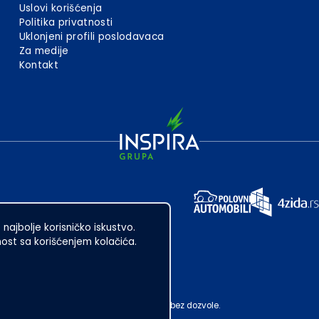
Uslovi korišćenja
Politika privatnosti
Uklonjeni profili poslodavaca
Za medije
Kontakt
 najbolje korisničko iskustvo.
st sa korišćenjem kolačića.
ubotica. Zabranjeno je njegovo preuzimanje bez dozvole.