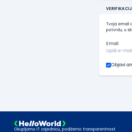
VERIFIKACI
Tvoja email a
potvrdu, u sk
Email
Objavi an
Okupljamo IT zajednicu, podižemo transparentnost