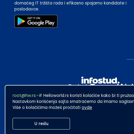
domaćeg IT tržišta rada i efikasno spajamo kandidate i
poslodavce.
root@hw.rs:~#
Helloworld.rs koristi kolačiće kako bi ti pružao
Nastavkom korišćenja sajta smatraćemo da imamo saglasno
Više o kolačićima možeš pročitati
ovde
2024
·
Made with
in Subotica.
U redu
Sadržaj sajta Helloworld.rs je u vlasništvu Infostud rešenja d.o.o. S