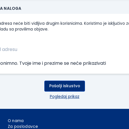
JA NALOGA
dresa neće biti vidljiva drugim korisnicima. Koristimo je isključivo z
ladu sa pravilima objave.
onimno. Tvoje ime i prezime se neće prikazivati
Pošalji iskustvo
Pogledaj prikaz
O nama
Za poslodavce