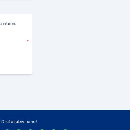
a internu
*
Druželjubivi smo!