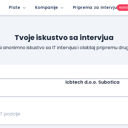
Plate
Kompanije
Priprema za intervju
NOV
Tvoje iskustvo sa intervjua
i anonimno iskustvo sa IT intervjua i olakšaj pripremu dru
icbtech d.o.o. Subotica