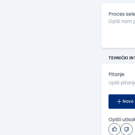
Proces sele
TEHNIČKI I
Pitanje
Novo 
Opšti utisa