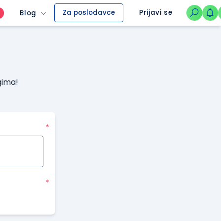
Za poslodavce
Prijavi se
Blog
O
gima!
*
*