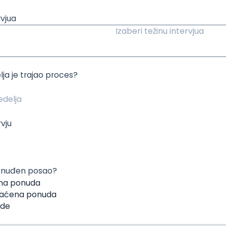
rvjua
Izaberi težinu intervjua
lja je trajao proces?
rvju
 ponuđen posao?
na ponuda
hvaćena ponuda
ude