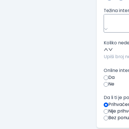
Težina inte
Koliko nede
Online inte
Da
Ne
Da li ti je
Prihvaće
Nije pri
Bez pon