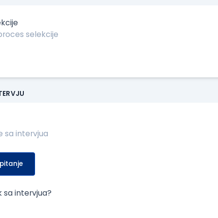
kcije
NTERVJU
pitanje
k sa intervjua?