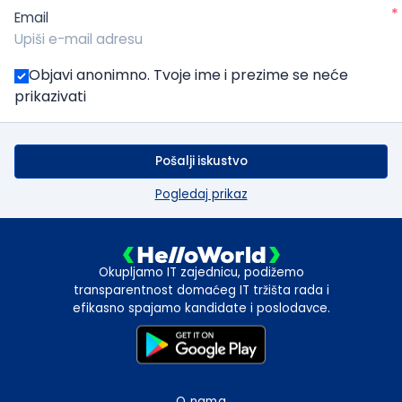
*
Email
Objavi anonimno. Tvoje ime i prezime se neće
prikazivati
Pošalji iskustvo
Pogledaj prikaz
Okupljamo IT zajednicu, podižemo
transparentnost domaćeg IT tržišta rada i
efikasno spajamo kandidate i poslodavce.
O nama