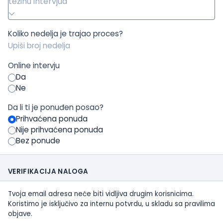
težinu intervjua
Koliko nedelja je trajao proces?
Online intervju
Da
Ne
Da li ti je ponuđen posao?
Prihvaćena ponuda
Nije prihvaćena ponuda
Bez ponude
VERIFIKACIJA NALOGA
Tvoja email adresa neće biti vidljiva drugim korisnicima.
Koristimo je isključivo za internu potvrdu, u skladu sa pravilima
objave.