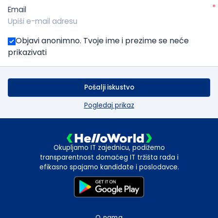
*
Email
Objavi anonimno. Tvoje ime i prezime se neće
prikazivati
Pošalji iskustvo
Pogledaj prikaz
Okupljamo IT zajednicu, podižemo
transparentnost domaćeg IT tržišta rada i
efikasno spajamo kandidate i poslodavce.
O nama