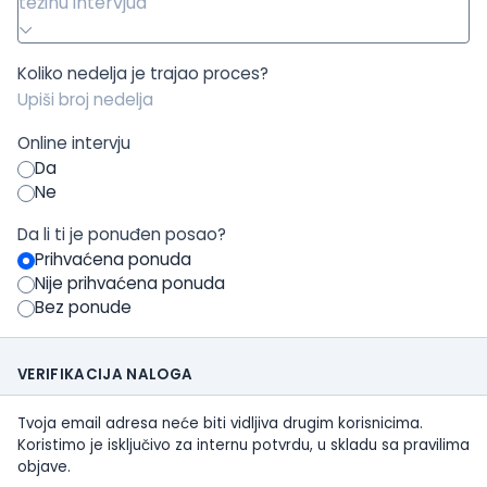
težinu intervjua
Koliko nedelja je trajao proces?
Online intervju
Da
Ne
Da li ti je ponuđen posao?
Prihvaćena ponuda
Nije prihvaćena ponuda
Bez ponude
VERIFIKACIJA NALOGA
Tvoja email adresa neće biti vidljiva drugim korisnicima.
Koristimo je isključivo za internu potvrdu, u skladu sa pravilima
objave.