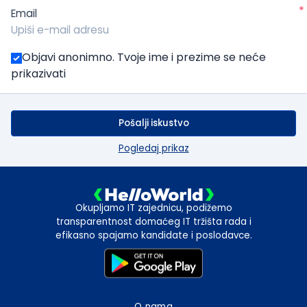
*
Email
Objavi anonimno. Tvoje ime i prezime se neće
prikazivati
Pošalji iskustvo
Pogledaj prikaz
Okupljamo IT zajednicu, podižemo
transparentnost domaćeg IT tržišta rada i
efikasno spajamo kandidate i poslodavce.
O nama