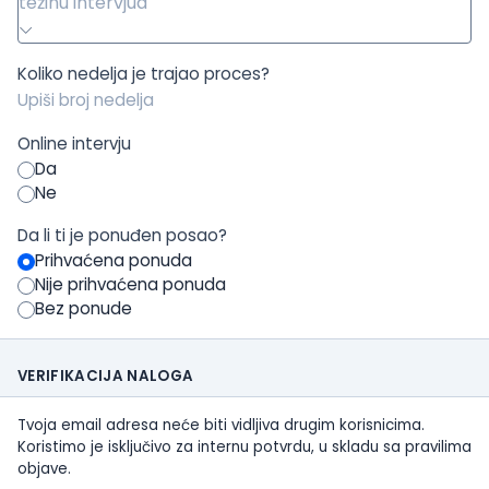
težinu intervjua
Koliko nedelja je trajao proces?
Online intervju
Da
Ne
Da li ti je ponuđen posao?
Prihvaćena ponuda
Nije prihvaćena ponuda
Bez ponude
VERIFIKACIJA NALOGA
Tvoja email adresa neće biti vidljiva drugim korisnicima.
Koristimo je isključivo za internu potvrdu, u skladu sa pravilima
objave.