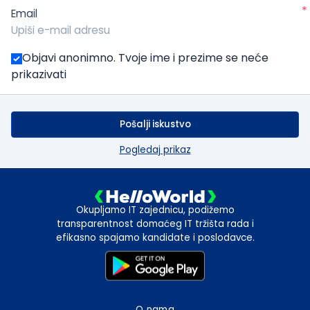
*
Email
Objavi anonimno. Tvoje ime i prezime se neće
prikazivati
Pošalji iskustvo
Pogledaj prikaz
Okupljamo IT zajednicu, podižemo
transparentnost domaćeg IT tržišta rada i
efikasno spajamo kandidate i poslodavce.
O nama