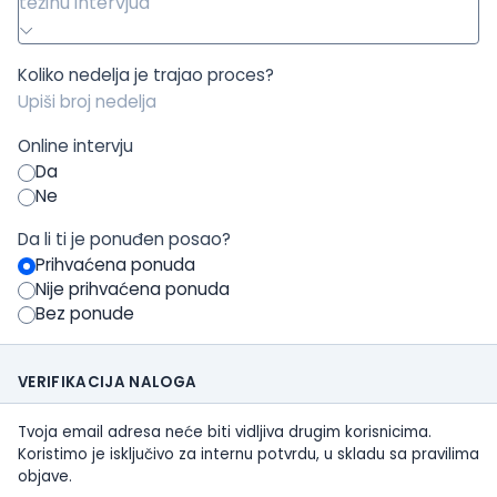
težinu intervjua
Koliko nedelja je trajao proces?
Online intervju
Da
Ne
Da li ti je ponuđen posao?
Prihvaćena ponuda
Nije prihvaćena ponuda
Bez ponude
VERIFIKACIJA NALOGA
Tvoja email adresa neće biti vidljiva drugim korisnicima.
Koristimo je isključivo za internu potvrdu, u skladu sa pravilima
objave.