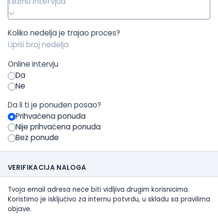
težinu intervjua
Koliko nedelja je trajao proces?
Online intervju
Da
Ne
Da li ti je ponuđen posao?
Prihvaćena ponuda
Nije prihvaćena ponuda
Bez ponude
VERIFIKACIJA NALOGA
Tvoja email adresa neće biti vidljiva drugim korisnicima.
Koristimo je isključivo za internu potvrdu, u skladu sa pravilima
objave.