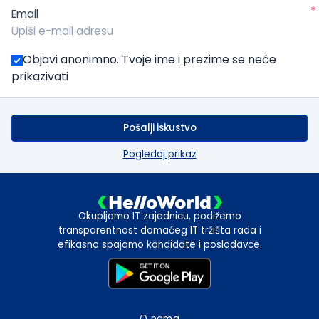
*
Email
Objavi anonimno. Tvoje ime i prezime se neće
prikazivati
Pošalji iskustvo
Pogledaj prikaz
Okupljamo IT zajednicu, podižemo
transparentnost domaćeg IT tržišta rada i
efikasno spajamo kandidate i poslodavce.
O nama