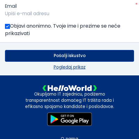
*
Email
Objavi anonimno. Tvoje ime i prezime se neće
prikazivati
Pošalji iskustvo
Pogledaj prikaz
Okupljamo IT zajednicu, podižemo
transparentnost domaćeg IT tržišta rada i
efikasno spajamo kandidate i poslodavce.
O nama