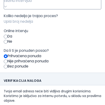
težinu intervjua
Koliko nedelja je trajao proces?
Online intervju
Da
Ne
Da li ti je ponuđen posao?
Prihvaćena ponuda
Nije prihvaćena ponuda
Bez ponude
VERIFIKACIJA NALOGA
Tvoja email adresa neće biti vidljiva drugim korisnicima.
Koristimo je isključivo za internu potvrdu, u skladu sa pravilima
objave.