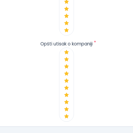
*
Opšti utisak o kompaniji