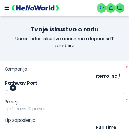
/kompanije/iskustvo/1211?isource=HelloWorld.rs&icampaign=
Tvoje iskustvo o radu
Unesi radno iskustvo anonimno i doprinesi IT
zajednici.
*
Kompanija
Iterro Inc /
Pathway Port
*
Pozicija
Tip zaposlenja
Full Time