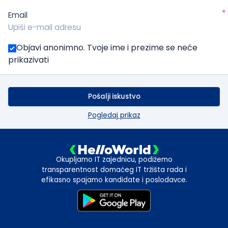
*
Email
Objavi anonimno. Tvoje ime i prezime se neće
prikazivati
Pošalji iskustvo
Pogledaj prikaz
Okupljamo IT zajednicu, podižemo
transparentnost domaćeg IT tržišta rada i
efikasno spajamo kandidate i poslodavce.