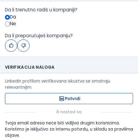
Da li trenutno radiš u kompaniji?
Da
Ne
Da li preporučuješ kompaniju?
VERIFIKACIJA NALOGA
Linkedin profilom verifikovana iskustva se smatraju
relevantnijim.
Potvrdi
ili nastavi sa
Tvoja email adresa neće biti vidljiva drugim korisnicima.
Koristimo je isključivo za internu potvrdu, u skladu sa pravilima
objave.