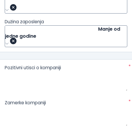
Dužina zaposlenja
Manje od
jedne godine
*
Pozitivni utisci o kompaniji
*
Zamerke kompaniji