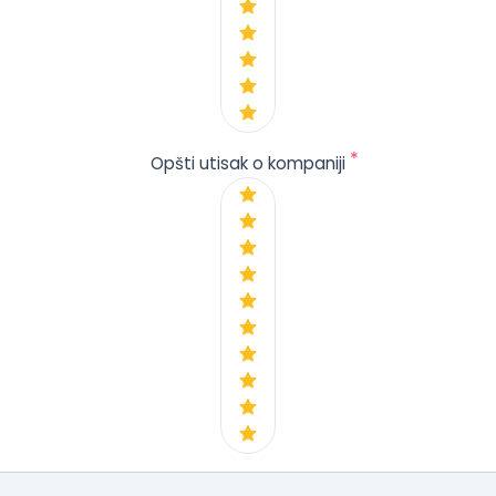
*
Opšti utisak o kompaniji