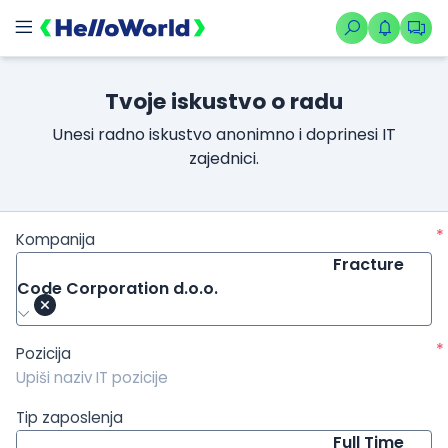
/kompanije/iskustvo/1390?isource=HelloWorld.rs&icampaign=n
Tvoje iskustvo o radu
Unesi radno iskustvo anonimno i doprinesi IT
zajednici.
*
Kompanija
Fracture
Code Corporation d.o.o.
*
Pozicija
Tip zaposlenja
Full Time