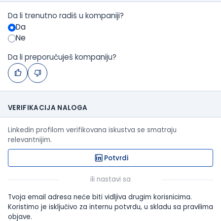
Da li trenutno radiš u kompaniji?
Da
Ne
Da li preporučuješ kompaniju?
VERIFIKACIJA NALOGA
Linkedin profilom verifikovana iskustva se smatraju
relevantnijim.
Potvrdi
ili nastavi sa
Tvoja email adresa neće biti vidljiva drugim korisnicima.
Koristimo je isključivo za internu potvrdu, u skladu sa pravilima
objave.