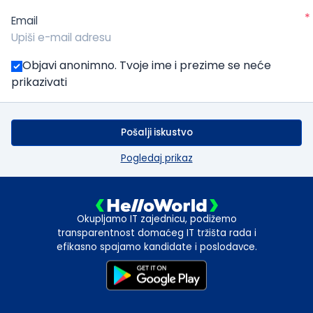
*
Email
Objavi anonimno. Tvoje ime i prezime se neće
prikazivati
Pošalji iskustvo
Pogledaj prikaz
Okupljamo IT zajednicu, podižemo
transparentnost domaćeg IT tržišta rada i
efikasno spajamo kandidate i poslodavce.