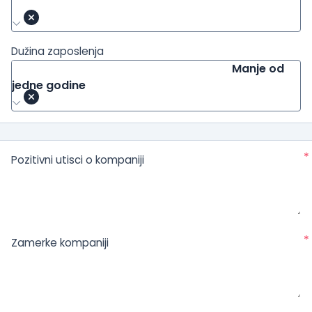
Dužina zaposlenja
Manje od
jedne godine
*
Pozitivni utisci o kompaniji
*
Zamerke kompaniji