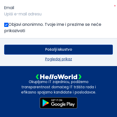
*
Email
Objavi anonimno. Tvoje ime i prezime se neće
prikazivati
Pošalji iskustvo
Pogledaj prikaz
Okupljamo IT zajednicu, podižemo
transparentnost domaćeg IT tržišta rada i
efikasno spajamo kandidate i poslodavce.