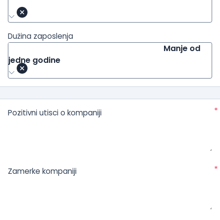
Dužina zaposlenja
Manje od
jedne godine
*
Pozitivni utisci o kompaniji
*
Zamerke kompaniji