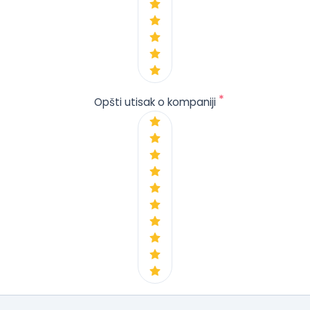
*
Opšti utisak o kompaniji