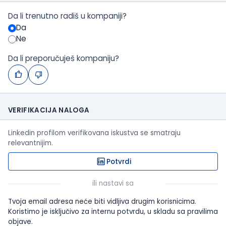
Da li trenutno radiš u kompaniji?
Da
Ne
Da li preporučuješ kompaniju?
VERIFIKACIJA NALOGA
Linkedin profilom verifikovana iskustva se smatraju
relevantnijim.
Potvrdi
ili nastavi sa
Tvoja email adresa neće biti vidljiva drugim korisnicima.
Koristimo je isključivo za internu potvrdu, u skladu sa pravilima
objave.