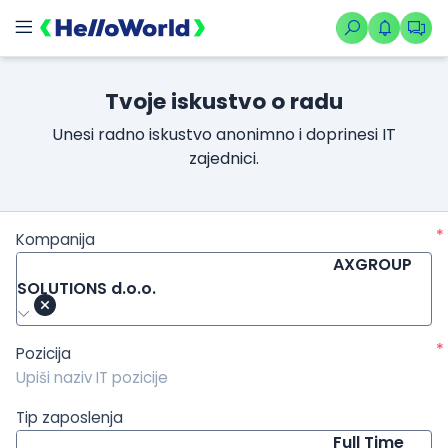
/kompanije/iskustvo/1620?isource=HelloWorld.rs&icampaign=
Tvoje iskustvo o radu
Unesi radno iskustvo anonimno i doprinesi IT
zajednici.
*
Kompanija
AXGROUP
SOLUTIONS d.o.o.
*
Pozicija
Tip zaposlenja
Full Time