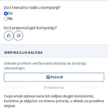
Da li trenutno radiš u kompaniji?
Da
Ne
Da li preporučuješ kompaniju?
VERIFIKACIJA NALOGA
Linkedin profilom verifikovana iskustva se smatraju
relevantnijim.
Potvrdi
ili nastavi sa
Tvoja email adresa neće biti vidljiva drugim korisnicima.
Koristimo je isključivo za internu potvrdu, u skladu sa pravilima
objave.