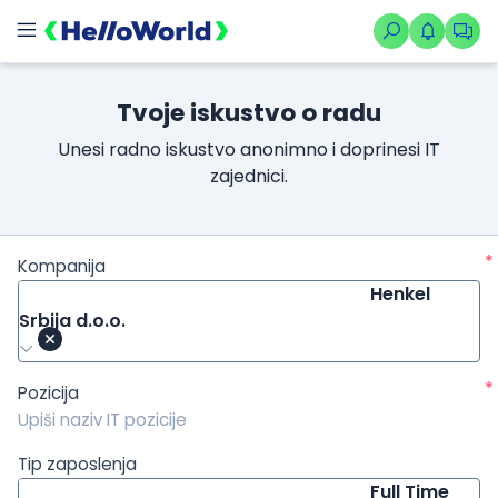
/kompanije/iskustvo/1847?isource=HelloWorld.rs&icampaign=n
Tvoje iskustvo o radu
Unesi radno iskustvo anonimno i doprinesi IT
zajednici.
*
Kompanija
Henkel
Srbija d.o.o.
*
Pozicija
Tip zaposlenja
Full Time