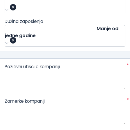
Dužina zaposlenja
Manje od
jedne godine
*
Pozitivni utisci o kompaniji
*
Zamerke kompaniji