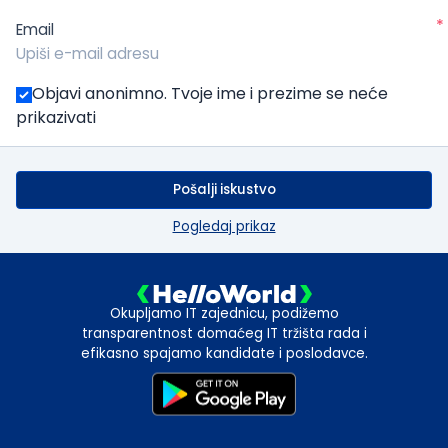
*
Email
Objavi anonimno. Tvoje ime i prezime se neće
prikazivati
Pošalji iskustvo
Pogledaj prikaz
Okupljamo IT zajednicu, podižemo
transparentnost domaćeg IT tržišta rada i
efikasno spajamo kandidate i poslodavce.