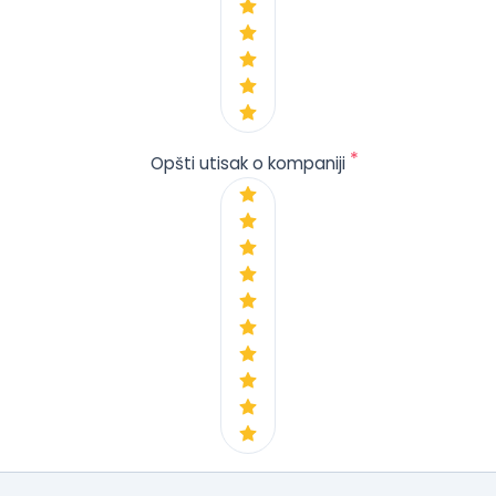
*
Opšti utisak o kompaniji