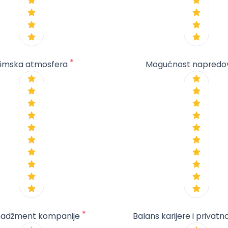
*
imska atmosfera
Mogućnost napredo
*
adžment kompanije
Balans karijere i privatn