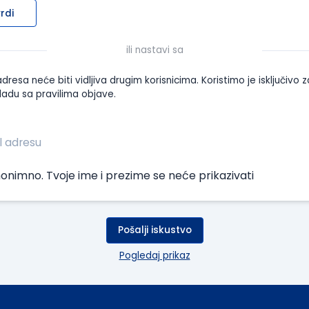
rdi
ili nastavi sa
dresa neće biti vidljiva drugim korisnicima. Koristimo je isključivo z
ladu sa pravilima objave.
onimno. Tvoje ime i prezime se neće prikazivati
Pošalji iskustvo
Pogledaj prikaz