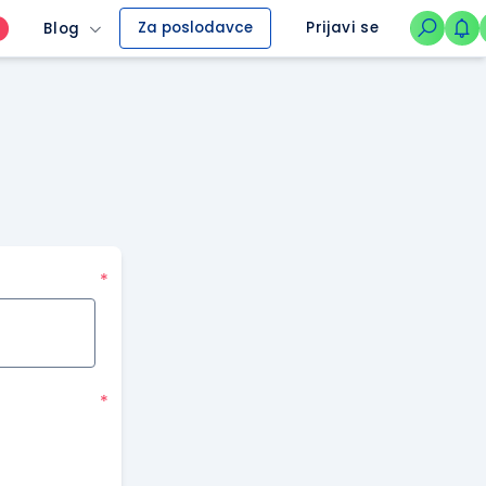
Za poslodavce
Prijavi se
Blog
O
*
*