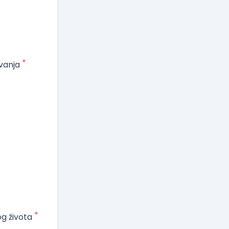
*
vanja
*
og života