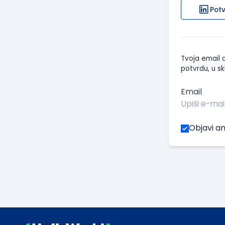
Potv
Tvoja email a
potvrdu, u sk
Email
Objavi an