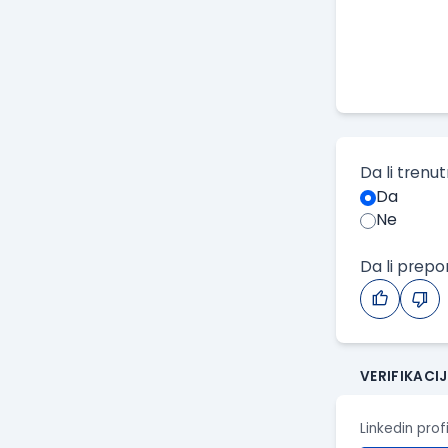
Da li trenu
Da
Ne
Da li prep
VERIFIKACI
Linkedin prof