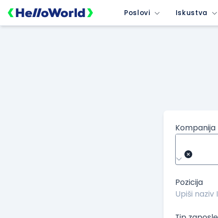
/kompanije/iskustvo/1865?isource=HelloWorld.rs&icampaign=
Poslovi
Iskustva
Kompanija
Pozicija
Tip zaposle