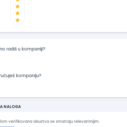
tno radiš u kompaniji?
oručuješ kompaniju?
JA NALOGA
ilom verifikovana iskustva se smatraju relevantnijim.