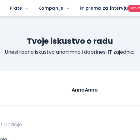
unrated-company&imedium=site&icontent=button
Plate
Kompanije
Priprema za intervju
NOV
Tvoje iskustvo o radu
Unesi radno iskustvo anonimno i doprinesi IT zajednici.
AnnoAnno
nja