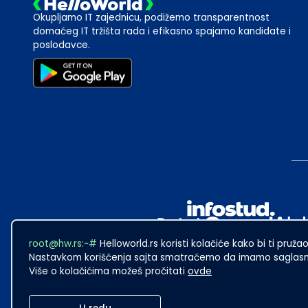
Okupljamo IT zajednicu, podižemo transparentnost
domaćeg IT tržišta rada i efikasno spajamo kandidate i
poslodavce.
root@hw.rs:~#
Helloworld.rs koristi kolačiće kako bi ti pružao
Nastavkom korišćenja sajta smatraćemo da imamo saglasno
Više o kolačićima možeš pročitati
ovde
2024
·
Made with
in Subotica.