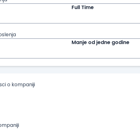
Full Time
oslenja
Manje od jedne godine
isci o kompaniji
mpaniji