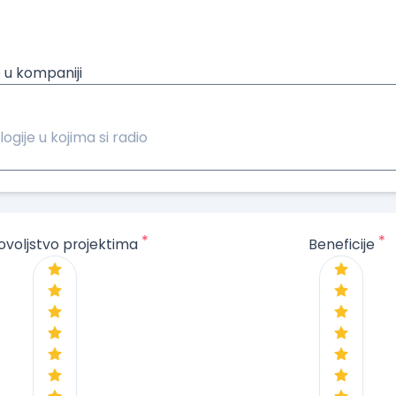
 u kompaniji
logije u kojima si radio
*
*
ovoljstvo projektima
Beneficije