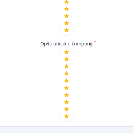
*
Opšti utisak o kompaniji