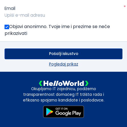
*
Email
Objavi anonimno. Tvoje ime i prezime se neće
prikazivati
Pošalji iskustvo
Pogledaj prikaz
Okupljamo IT zajednicu, podižemo
transparentnost domaćeg IT tržišta rada i
efikasno spajamo kandidate i poslodavce.