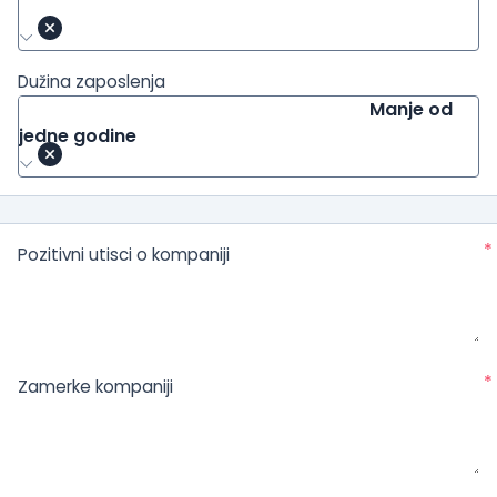
Dužina zaposlenja
Manje od
jedne godine
*
Pozitivni utisci o kompaniji
*
Zamerke kompaniji