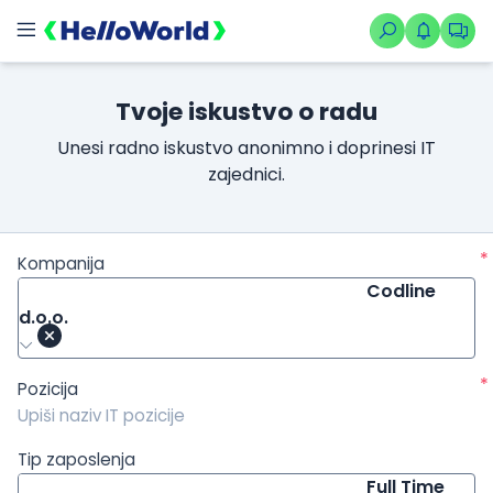
/kompanije/iskustvo/665?isource=HelloWorld.rs&icampaign=ne
Tvoje iskustvo o radu
Unesi radno iskustvo anonimno i doprinesi IT
zajednici.
*
Kompanija
Codline
d.o.o.
*
Pozicija
Tip zaposlenja
Full Time