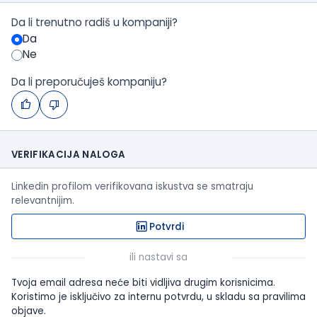
Da li trenutno radiš u kompaniji?
Da
Ne
Da li preporučuješ kompaniju?
VERIFIKACIJA NALOGA
Linkedin profilom verifikovana iskustva se smatraju
relevantnijim.
Potvrdi
ili nastavi sa
Tvoja email adresa neće biti vidljiva drugim korisnicima.
Koristimo je isključivo za internu potvrdu, u skladu sa pravilima
objave.