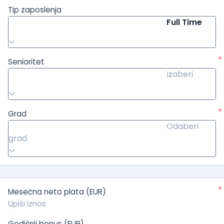
Tip zaposlenja
Full Time
*
Senioritet
Izaberi
*
Grad
Odaberi
grad
*
Mesečna neto plata (EUR)
Godišnji bonus (EUR)