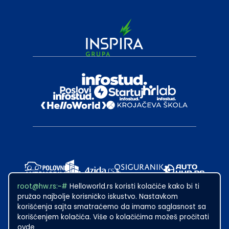
root@hw.rs:~#
Helloworld.rs koristi kolačiće kako bi ti
pružao najbolje korisničko iskustvo. Nastavkom
korišćenja sajta smatraćemo da imamo saglasnost sa
korišćenjem kolačića. Više o kolačićima možeš pročitati
ovde
2024
·
Made with
in Subotica.