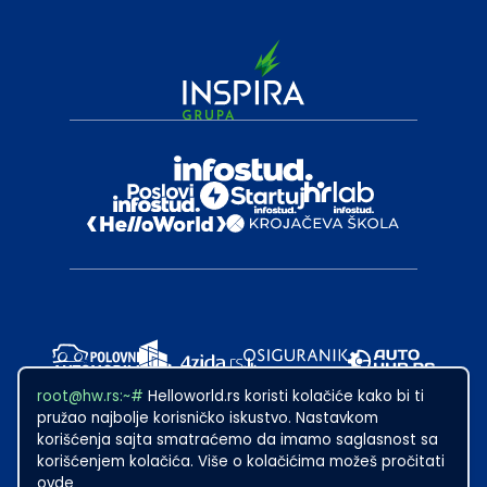
root@hw.rs:~#
Helloworld.rs koristi kolačiće kako bi ti
pružao najbolje korisničko iskustvo. Nastavkom
korišćenja sajta smatraćemo da imamo saglasnost sa
korišćenjem kolačića. Više o kolačićima možeš pročitati
ovde
2024
·
Made with
in Subotica.