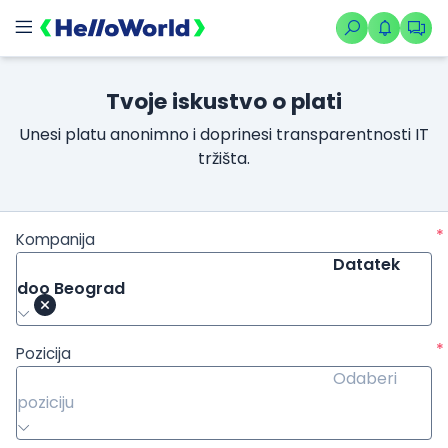
Tvoje iskustvo o plati
Unesi platu anonimno i doprinesi transparentnosti IT
tržišta.
*
Kompanija
Datatek
doo Beograd
*
Pozicija
Odaberi
poziciju