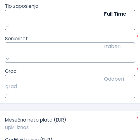
Tip zaposlenja
Full Time
*
Senioritet
Izaberi
*
Grad
Odaberi
grad
*
Mesečna neto plata (EUR)
Godišnji bonus (EUR)