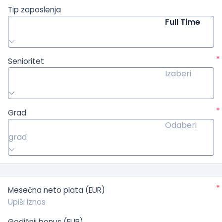
Tip zaposlenja
Full Time
*
Senioritet
Izaberi
*
Grad
Odaberi
grad
*
Mesečna neto plata (EUR)
Godišnji bonus (EUR)