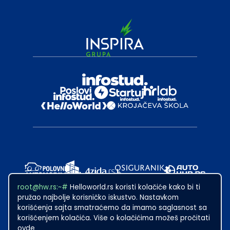
root@hw.rs:~#
Helloworld.rs koristi kolačiće kako bi ti
pružao najbolje korisničko iskustvo. Nastavkom
korišćenja sajta smatraćemo da imamo saglasnost sa
korišćenjem kolačića. Više o kolačićima možeš pročitati
ovde
2024
·
Made with
in Subotica.