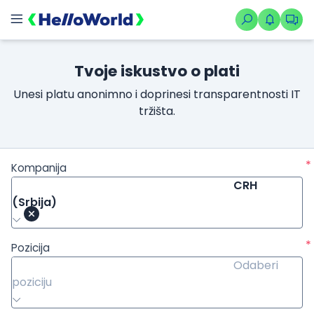
Tvoje iskustvo o plati
Unesi platu anonimno i doprinesi transparentnosti IT
tržišta.
*
Kompanija
CRH
(Srbija)
*
Pozicija
Odaberi
poziciju