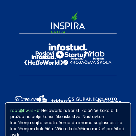
root@hw.rs:~#
Helloworld.rs koristi kolačiće kako bi ti
pružao najbolje korisničko iskustvo. Nastavkom
korišćenja sajta smatraćemo da imamo saglasnost sa
korišćenjem kolačića. Više o kolačićima možeš pročitati
ovde
2024
·
Made with
in Subotica.