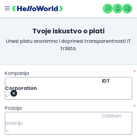
Tvoje iskustvo o plati
Unesi platu anonimno i doprinesi transparentnosti IT
tržišta.
*
Kompanija
IDT
Corporation
*
Pozicija
Odaberi
poziciju