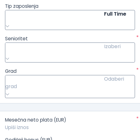
Tip zaposlenja
Full Time
*
Senioritet
Izaberi
*
Grad
Odaberi
grad
*
Mesečna neto plata (EUR)
Godišnji bonus (EUR)