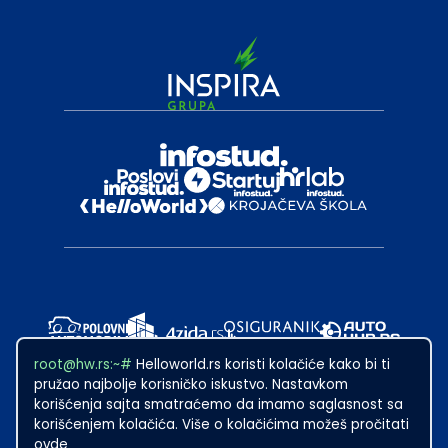
root@hw.rs:~#
Helloworld.rs koristi kolačiće kako bi ti
pružao najbolje korisničko iskustvo. Nastavkom
korišćenja sajta smatraćemo da imamo saglasnost sa
korišćenjem kolačića. Više o kolačićima možeš pročitati
ovde
2024
·
Made with
in Subotica.