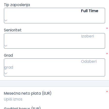
Tip zaposlenja
Full Time
*
Senioritet
Izaberi
*
Grad
Odaberi
grad
*
Mesečna neto plata (EUR)
Godišnji bonus (EUR)