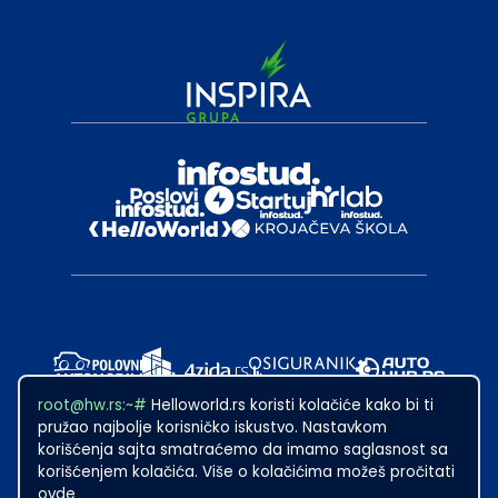
root@hw.rs:~#
Helloworld.rs koristi kolačiće kako bi ti
pružao najbolje korisničko iskustvo. Nastavkom
korišćenja sajta smatraćemo da imamo saglasnost sa
korišćenjem kolačića. Više o kolačićima možeš pročitati
ovde
2024
·
Made with
in Subotica.