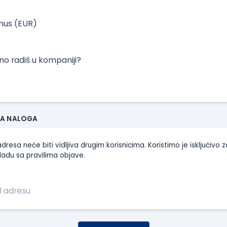
onus (EUR)
tno radiš u kompaniji?
JA NALOGA
dresa neće biti vidljiva drugim korisnicima. Koristimo je isključivo z
ladu sa pravilima objave.