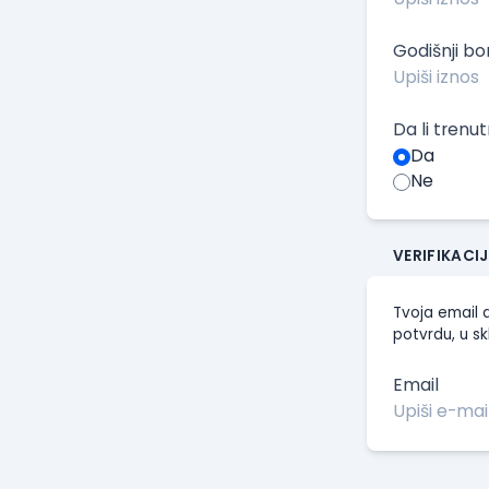
Godišnji b
Da li trenu
Da
Ne
VERIFIKACI
Tvoja email a
potvrdu, u sk
Email