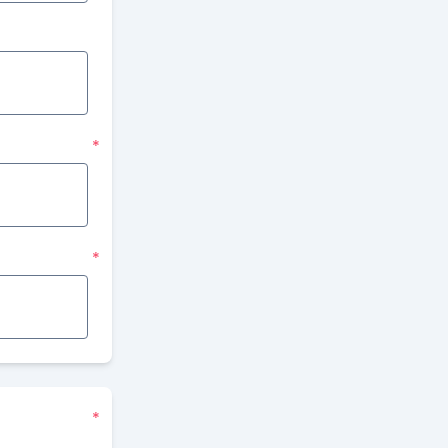
*
*
*