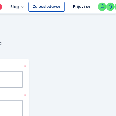
Za poslodavce
Prijavi se
Blog
O
a.
*
*