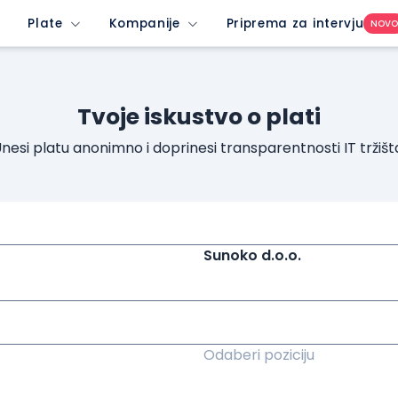
Plate
Kompanije
Priprema za intervju
NOV
Tvoje iskustvo o plati
nesi platu anonimno i doprinesi transparentnosti IT tržišt
Sunoko d.o.o.
Odaberi poziciju