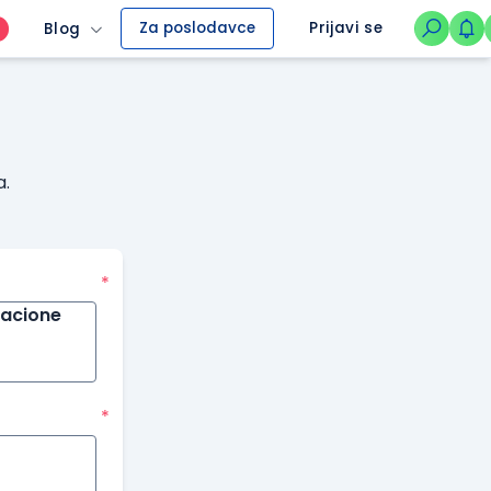
Za poslodavce
Prijavi se
Blog
O
a.
*
macione
*