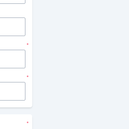
*
*
*