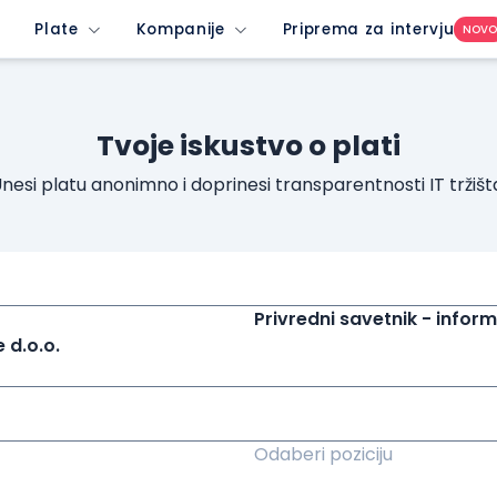
Plate
Kompanije
Priprema za intervju
NOV
Tvoje iskustvo o plati
nesi platu anonimno i doprinesi transparentnosti IT tržišt
Privredni savetnik - infor
 d.o.o.
Odaberi poziciju