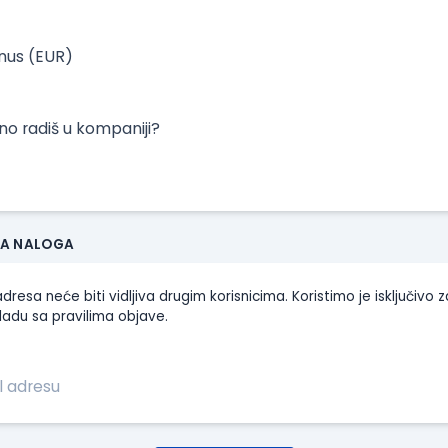
onus (EUR)
tno radiš u kompaniji?
JA NALOGA
dresa neće biti vidljiva drugim korisnicima. Koristimo je isključivo z
ladu sa pravilima objave.