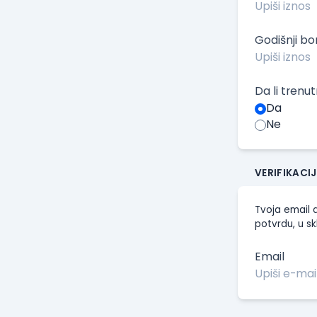
Godišnji b
Da li trenu
Da
Ne
VERIFIKACI
Tvoja email a
potvrdu, u sk
Email