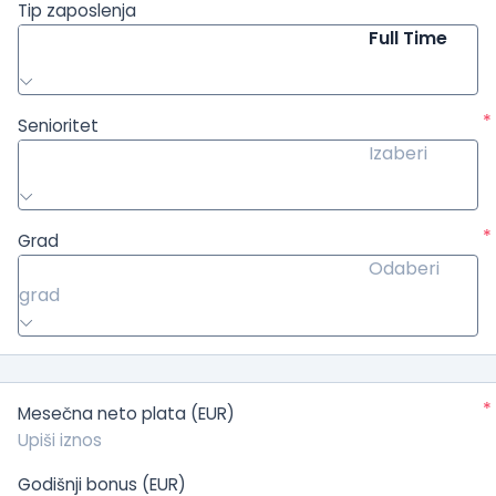
Tip zaposlenja
Full Time
*
Senioritet
Izaberi
*
Grad
Odaberi
grad
*
Mesečna neto plata (EUR)
Godišnji bonus (EUR)