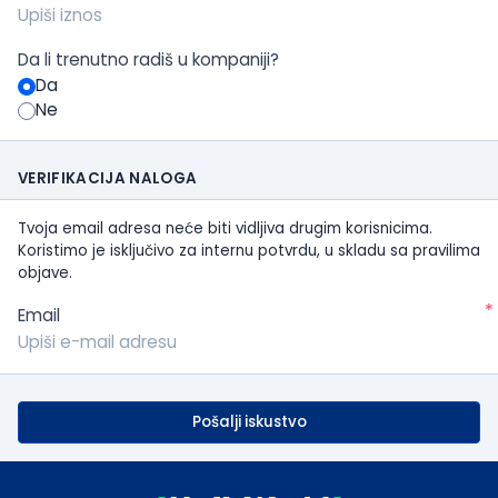
Da li trenutno radiš u kompaniji?
Da
Ne
VERIFIKACIJA NALOGA
Tvoja email adresa neće biti vidljiva drugim korisnicima.
Koristimo je isključivo za internu potvrdu, u skladu sa pravilima
objave.
*
Email
Pošalji iskustvo