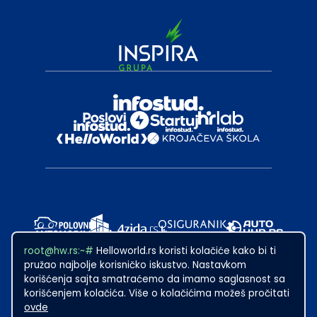
root@hw.rs:~#
Helloworld.rs koristi kolačiće kako bi ti
pružao najbolje korisničko iskustvo. Nastavkom
korišćenja sajta smatraćemo da imamo saglasnost sa
korišćenjem kolačića. Više o kolačićima možeš pročitati
ovde
2024
·
Made with
in Subotica.