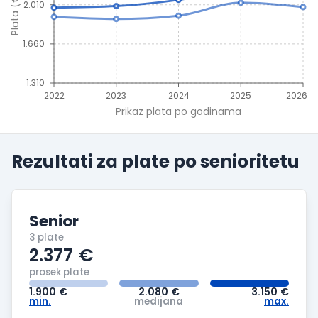
Plata (€)
2.010
1.660
1.310
2022
2023
2024
2025
2026
Prikaz plata po godinama
Rezultati za plate po
senioritetu
Senior
3 plate
2.377
€
prosek plate
1.900
€
2.080
€
3.150
€
min.
medijana
max.