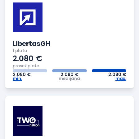
LibertasGH
1 plata
2.080
€
prosek plate
2.080
€
2.080
€
2.080
€
min.
medijana
max.