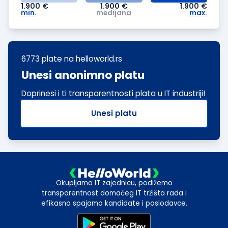
1.900
€
1.900
€
1.900
€
min.
medijana
max.
6773 plate
na helloworld.rs
Unesi anonimno platu
Doprinesi i ti transparentnosti plata u IT industriji!
Unesi platu
Okupljamo IT zajednicu, podižemo
transparentnost domaćeg IT tržišta rada i
efikasno spajamo kandidate i poslodavce.