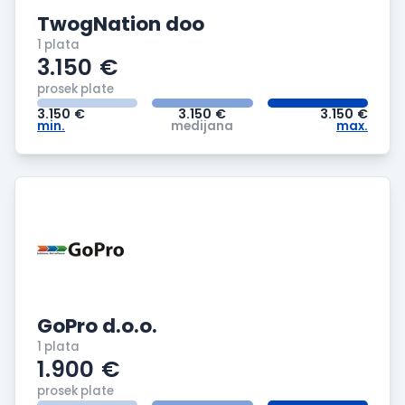
TwogNation doo
1 plata
3.150
€
prosek plate
3.150
€
3.150
€
3.150
€
min.
medijana
max.
GoPro d.o.o.
1 plata
1.900
€
prosek plate