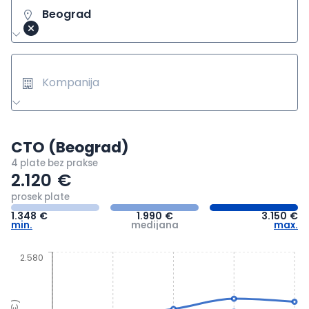
Beograd
Kompanija
CTO (Beograd)
4 plate
bez prakse
2.120
€
prosek plate
1.348
€
1.990
€
3.150
€
min.
medijana
max.
2.580