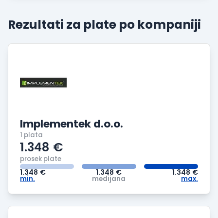
Rezultati za plate po
kompaniji
Implementek d.o.o.
1 plata
1.348
€
prosek plate
1.348
€
1.348
€
1.348
€
min.
medijana
max.