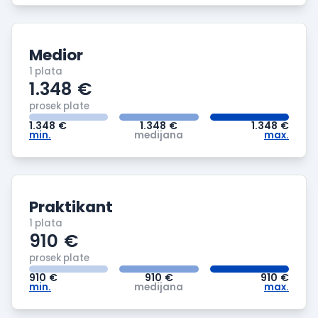
Medior
1 plata
1.348
€
prosek plate
1.348
€
1.348
€
1.348
€
min.
medijana
max.
Praktikant
1 plata
910
€
prosek plate
910
€
910
€
910
€
min.
medijana
max.