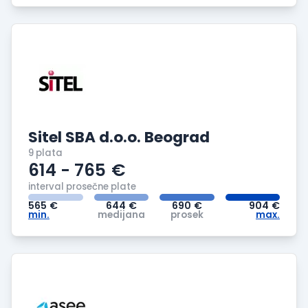
Sitel SBA d.o.o. Beograd
9 plata
614 - 765
€
interval prosečne plate
565
€
644
€
690
€
904
€
min.
medijana
prosek
max.