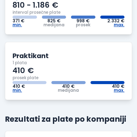
810 - 1.186
€
interval prosečne plate
371
€
825
€
998
€
2.332
€
min.
medijana
prosek
max.
Praktikant
1 plata
410
€
prosek plate
410
€
410
€
410
€
min.
medijana
max.
Rezultati za plate po
kompaniji