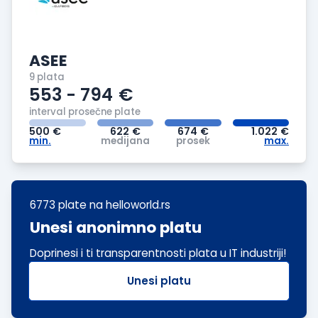
ASEE
9 plata
553 - 794
€
interval prosečne plate
500
€
622
€
674
€
1.022
€
min.
medijana
prosek
max.
6773 plate
na helloworld.rs
Unesi anonimno platu
Doprinesi i ti transparentnosti plata u IT industriji!
Unesi platu