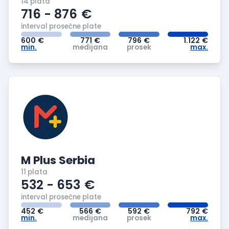
14 plata
716 - 876
€
interval prosečne plate
600
€
771
€
796
€
1.122
€
min.
medijana
prosek
max.
M Plus Serbia
11 plata
532 - 653
€
interval prosečne plate
452
€
566
€
592
€
792
€
min.
medijana
prosek
max.