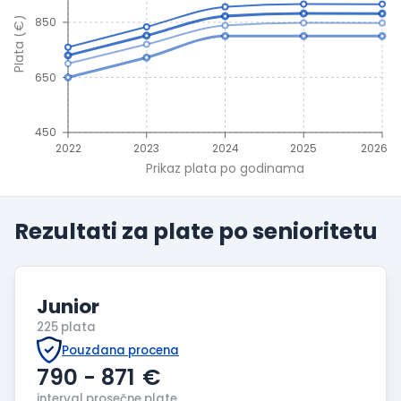
Plata (€)
850
650
450
2022
2023
2024
2025
2026
Prikaz plata po godinama
Rezultati za plate po
senioritetu
Junior
225 plata
Pouzdana procena
790 - 871
€
interval prosečne plate