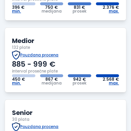
396
€
750
€
831
€
2.376
€
min.
medijana
prosek
max.
Medior
132 plate
Pouzdana procena
885 - 999
€
interval prosečne plate
450
€
867
€
942
€
2.568
€
min.
medijana
prosek
max.
Senior
30 plata
Pouzdana procena