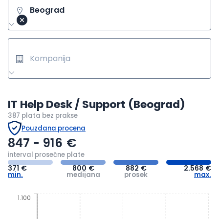
Beograd
Kompanija
IT Help Desk / Support (Beograd)
387 plata
bez prakse
Pouzdana procena
847 - 916
€
interval prosečne plate
371
€
800
€
882
€
2.568
€
min.
medijana
prosek
max.
1.100