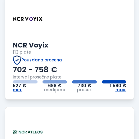
NCR Voyix
113 plate
Pouzdana procena
702 - 758
€
interval prosečne plate
527
€
698
€
730
€
1.590
€
min.
medijana
prosek
max.