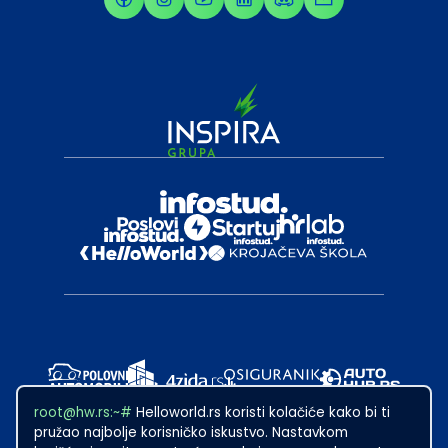
root@hw.rs:~#
Helloworld.rs koristi kolačiće kako bi ti
pružao najbolje korisničko iskustvo. Nastavkom