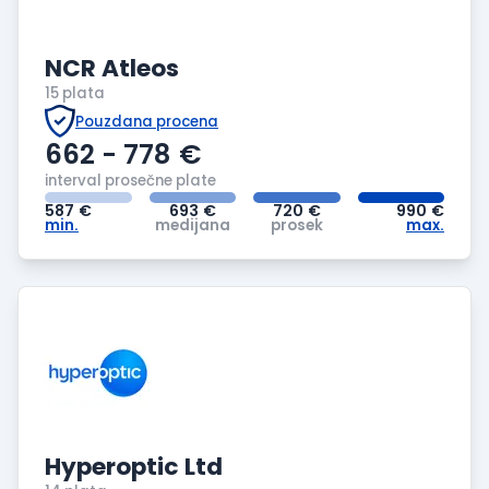
NCR Atleos
15 plata
Pouzdana procena
662 - 778
€
interval prosečne plate
587
€
693
€
720
€
990
€
min.
medijana
prosek
max.
Hyperoptic Ltd