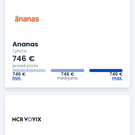
Ananas
1 plata
746
€
prosek plate
746
€
746
€
746
€
min.
medijana
max.