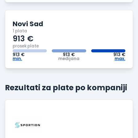
Novi Sad
1 plata
913
€
prosek plate
913
€
913
€
913
€
min.
medijana
max.
Rezultati za plate po
kompaniji