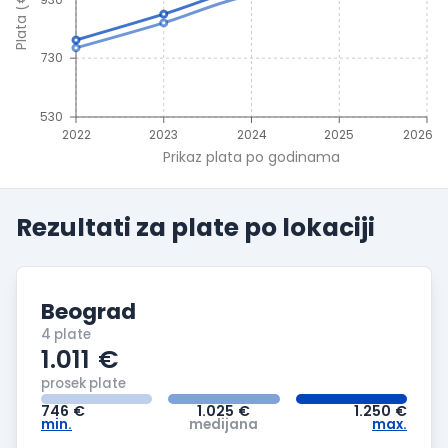
Plata (€)
730
530
2022
2023
2024
2025
2026
Prikaz plata po godinama
Rezultati za plate po
lokaciji
Beograd
4 plate
1.011
€
prosek plate
746
€
1.025
€
1.250
€
min.
medijana
max.