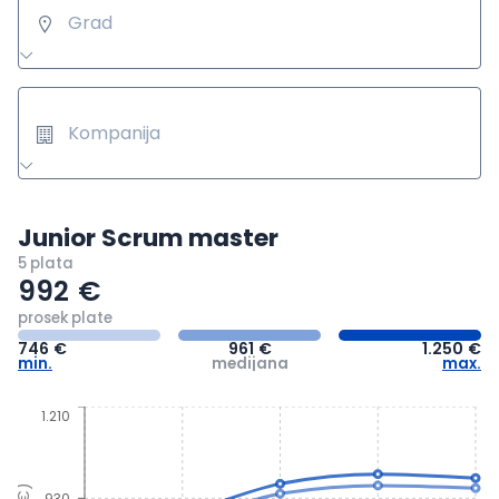
Grad
Kompanija
Junior Scrum master
5 plata
992
€
prosek plate
746
€
961
€
1.250
€
min.
medijana
max.
1.210
930