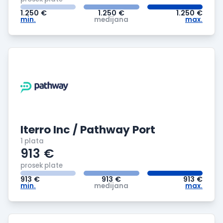
1.250
€
1.250
€
1.250
€
min.
medijana
max.
Iterro Inc / Pathway Port
1 plata
913
€
prosek plate
913
€
913
€
913
€
min.
medijana
max.