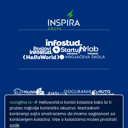
root@hw.rs:~#
Helloworld.rs koristi kolačiće kako bi ti
pružao najbolje korisničko iskustvo. Nastavkom
korišćenja sajta smatraćemo da imamo saglasnost sa
korišćenjem kolačića. Više o kolačićima možeš pročitati
ovde
2024
·
Made with
in Subotica.