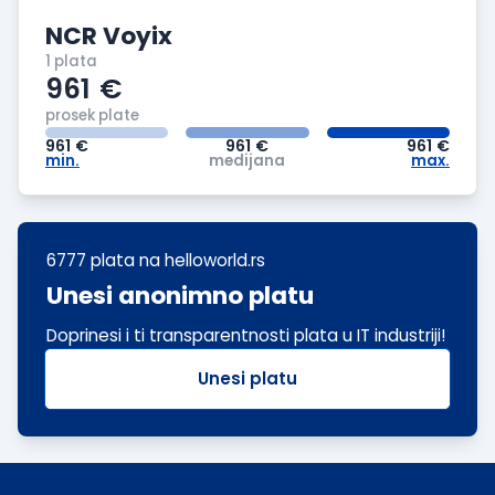
NCR Voyix
1 plata
961
€
prosek plate
961
€
961
€
961
€
min.
medijana
max.
6777 plata
na helloworld.rs
Unesi anonimno platu
Doprinesi i ti transparentnosti plata u IT industriji!
Unesi platu