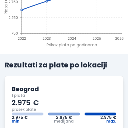
Plata (€)
2.750
2.250
1.750
2022
2023
2024
2025
2026
Prikaz plata po godinama
Rezultati za plate po
lokaciji
Beograd
1 plata
2.975
€
prosek plate
2.975
€
2.975
€
2.975
€
min.
medijana
max.