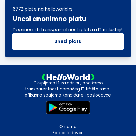
6772 plate
na helloworld.rs
Unesi anonimno platu
Doprinesi i ti transparentnosti plata u IT industriji!
Unesi platu
Okupljamo IT zajednicu, podižemo
transparentnost domaćeg IT tržišta rada i
efikasno spajamo kandidate i poslodavce.
O nama
Za poslodavce