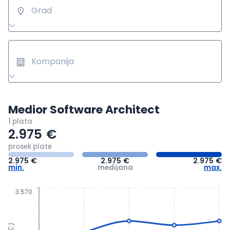
Grad
Kompanija
Medior Software Architect
1 plata
2.975
€
prosek plate
2.975
€
2.975
€
2.975
€
min.
medijana
max.
3.570