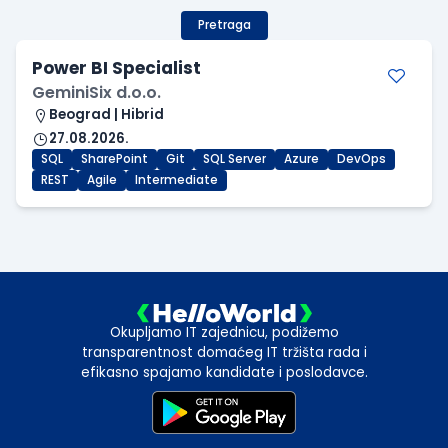
Pretraga
Power BI Specialist
GeminiSix d.o.o.
Beograd | Hibrid
27.08.2026.
SQL
SharePoint
Git
SQL Server
Azure
DevOps
REST
Agile
Intermediate
Okupljamo IT zajednicu, podižemo
transparentnost domaćeg IT tržišta rada i
efikasno spajamo kandidate i poslodavce.