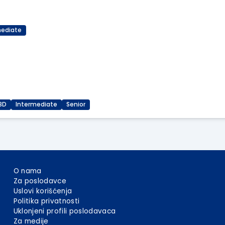
mediate
3D
Intermediate
Senior
O nama
Za poslodavce
Uslovi korišćenja
Politika privatnosti
Uklonjeni profili poslodavaca
Za medije