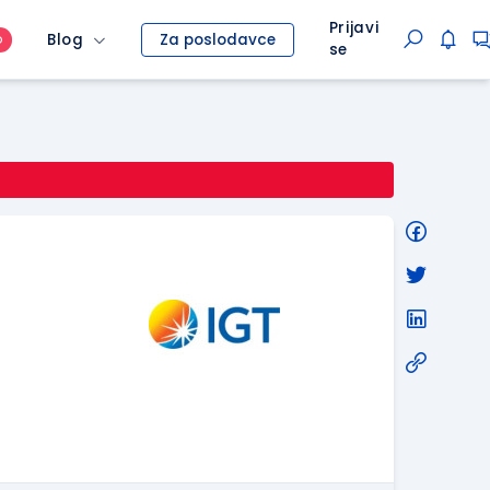
Prijavi
Blog
Za poslodavce
O
se