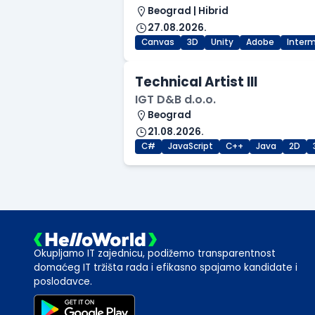
Beograd | Hibrid
27.08.2026.
Canvas
3D
Unity
Adobe
Inter
Technical Artist III
IGT D&B d.o.o.
Beograd
21.08.2026.
C#
JavaScript
C++
Java
2D
Okupljamo IT zajednicu, podižemo transparentnost
domaćeg IT tržišta rada i efikasno spajamo kandidate i
poslodavce.