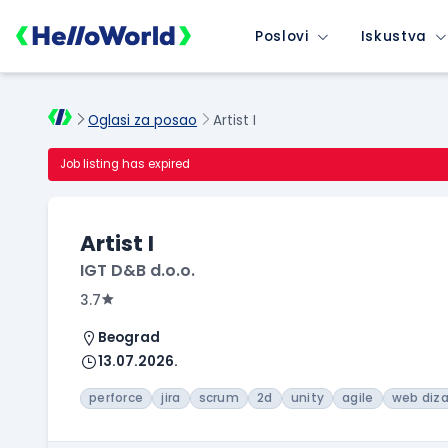
Poslovi
Iskustva
Oglasi za posao
Artist I
Job listing has expired
Artist I
IGT D&B d.o.o.
3.7
Beograd
13.07.2026.
perforce
jira
scrum
2d
unity
agile
web diza