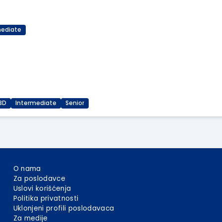
mediate
3D
Intermediate
Senior
O nama
Za poslodavce
Uslovi korišćenja
Politika privatnosti
Uklonjeni profili poslodavaca
Za medije