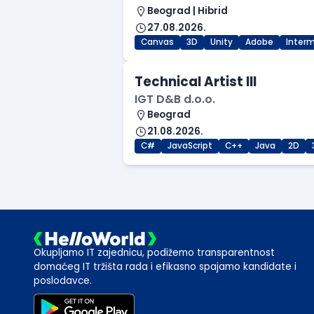
Beograd | Hibrid
27.08.2026.
Canvas
3D
Unity
Adobe
Inter
Technical Artist III
IGT D&B d.o.o.
Beograd
21.08.2026.
C#
JavaScript
C++
Java
2D
Okupljamo IT zajednicu, podižemo transparentnost
domaćeg IT tržišta rada i efikasno spajamo kandidate i
poslodavce.