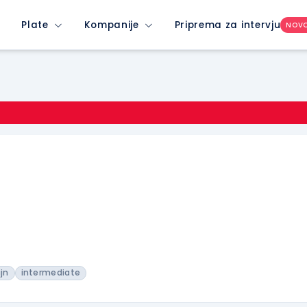
Plate
Kompanije
Priprema za intervju
NOV
jn
intermediate