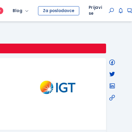
Prijavi
Blog
Za poslodavce
O
se