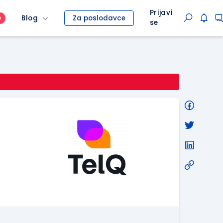
Prijavi
Blog
Za poslodavce
O
se