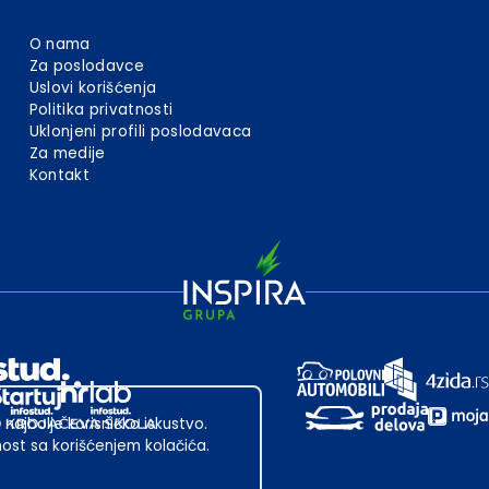
O nama
Za poslodavce
Uslovi korišćenja
Politika privatnosti
Uklonjeni profili poslodavaca
Za medije
Kontakt
 najbolje korisničko iskustvo.
st sa korišćenjem kolačića.