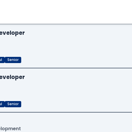
eveloper
ul
Senior
eveloper
ul
Senior
velopment