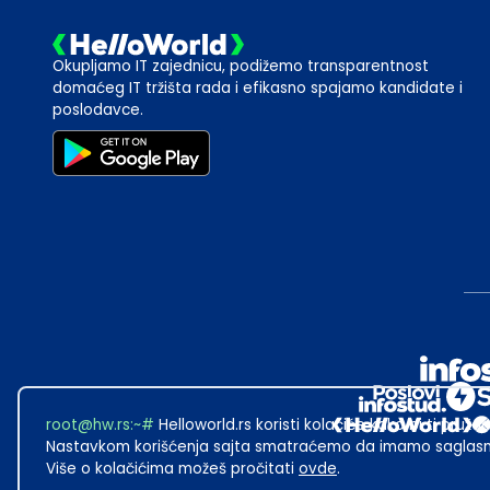
Okupljamo IT zajednicu, podižemo transparentnost
domaćeg IT tržišta rada i efikasno spajamo kandidate i
poslodavce.
root@hw.rs
:~#
Helloworld.rs koristi kolačiće kako bi ti pružao
Nastavkom korišćenja sajta smatraćemo da imamo saglasno
Više o kolačićima možeš pročitati
ovde
.