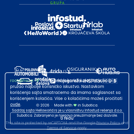
root@hw.rs
:~#
Helloworld.rs koristi kolačiće kako bi ti
pružao najbolje korisničko iskustvo. Nastavkom
korišćenja sajta smatraćemo da imamo saglasnost sa
korišćenjem kolačića. Više o kolačićima možeš pročitati
ovde
.
2026
·
Made with
in Subotica.
Sadržaj sajta Helloworld.rs je u vlasništvu Infostud rešenja d.o.o.
Subotica. Zabranjeno je njegovo preuzimanje bez dozvole.
U redu
This site is protected by reCAPTCHA and the Google
Privacy Policy
and
Terms of Service
apply.