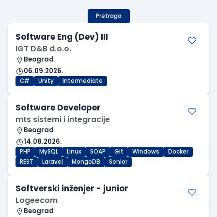
Pretraga
Software Eng (Dev) III
IGT D&B d.o.o.
Beograd
06.09.2026.
C#
Unity
Intermediate
Software Developer
mts sistemi i integracije
Beograd
14.08.2026.
PHP
MySQL
Linux
SOAP
Git
Windows
Docker
REST
Laravel
MongoDB
Senior
Softverski inženjer - junior
Logeecom
Beograd