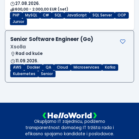
27.08.2026.
600,00 - 2.000,00 EUR (net)
PHP
MySQL
C#
SQL
JavaScript
SQL Server
OOP
Junior
Senior Software Engineer (Go)
Xsolla
Rad od kuće
11.09.2026.
AWS
Docker
QA
Cloud
Microservices
Kafka
Kubernetes
Senior
Okupljamo IT zajednicu, podižemo
transparentnost domaćeg IT tržišta rada i
efikasno spajamo kandidate i poslodavce.