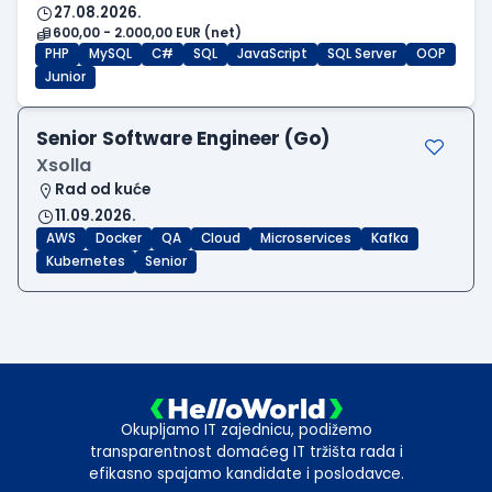
27.08.2026.
600,00 - 2.000,00 EUR (net)
PHP
MySQL
C#
SQL
JavaScript
SQL Server
OOP
Junior
Senior Software Engineer (Go)
Xsolla
Rad od kuće
11.09.2026.
AWS
Docker
QA
Cloud
Microservices
Kafka
Kubernetes
Senior
Okupljamo IT zajednicu, podižemo
transparentnost domaćeg IT tržišta rada i
efikasno spajamo kandidate i poslodavce.