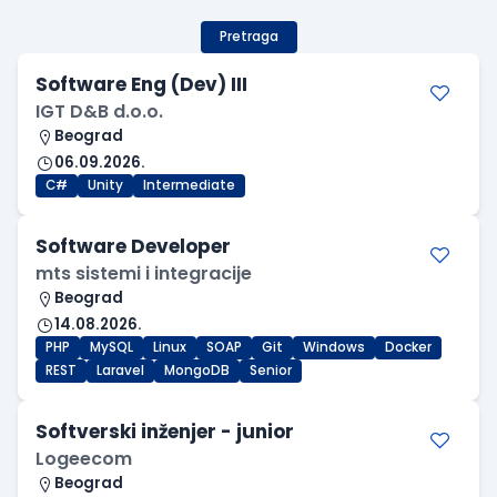
Pretraga
Software Eng (Dev) III
IGT D&B d.o.o.
Beograd
06.09.2026.
C#
Unity
Intermediate
Software Developer
mts sistemi i integracije
Beograd
14.08.2026.
PHP
MySQL
Linux
SOAP
Git
Windows
Docker
REST
Laravel
MongoDB
Senior
Softverski inženjer - junior
Logeecom
Beograd