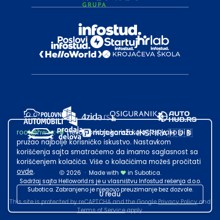
root@hw.rs
:~#
Helloworld.rs koristi kolačiće kako bi ti
pružao najbolje korisničko iskustvo. Nastavkom
korišćenja sajta smatraćemo da imamo saglasnost sa
korišćenjem kolačića. Više o kolačićima možeš pročitati
ovde
.
2026
·
Made with
in Subotica.
Sadržaj sajta Helloworld.rs je u vlasništvu Infostud rešenja d.o.o.
Subotica. Zabranjeno je njegovo preuzimanje bez dozvole.
U redu
This site is protected by reCAPTCHA and the Google
Privacy Policy
and
Terms of Service
apply.