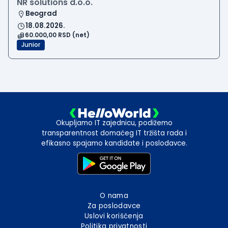
NR solutions d.o.o.
Beograd
18.08.2026.
60.000,00 RSD (net)
Junior
Okupljamo IT zajednicu, podižemo
transparentnost domaćeg IT tržišta rada i
efikasno spajamo kandidate i poslodavce.
O nama
Za poslodavce
Uslovi korišćenja
Politika privatnosti