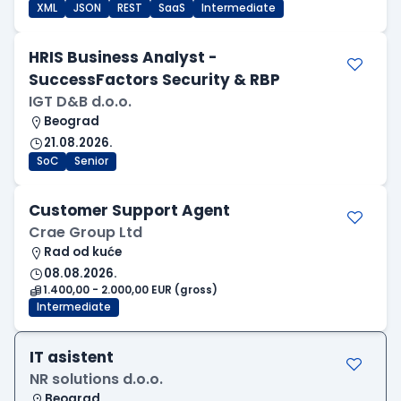
XML
JSON
REST
SaaS
Intermediate
HRIS Business Analyst -
SuccessFactors Security & RBP
IGT D&B d.o.o.
Beograd
21.08.2026.
SoC
Senior
Customer Support Agent
Crae Group Ltd
Rad od kuće
08.08.2026.
1.400,00 - 2.000,00 EUR (gross)
Intermediate
IT asistent
NR solutions d.o.o.
Beograd