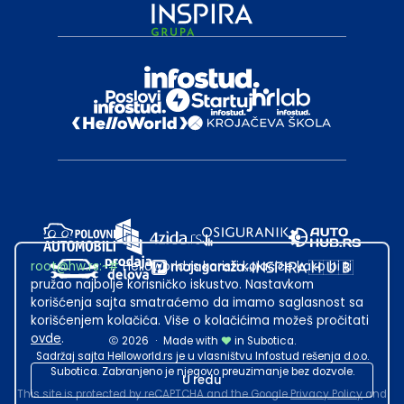
root@hw.rs
:~#
Helloworld.rs koristi kolačiće kako bi ti
pružao najbolje korisničko iskustvo. Nastavkom
korišćenja sajta smatraćemo da imamo saglasnost sa
korišćenjem kolačića. Više o kolačićima možeš pročitati
ovde
.
2026
·
Made with
in Subotica.
Sadržaj sajta Helloworld.rs je u vlasništvu Infostud rešenja d.o.o.
Subotica. Zabranjeno je njegovo preuzimanje bez dozvole.
U redu
This site is protected by reCAPTCHA and the Google
Privacy Policy
and