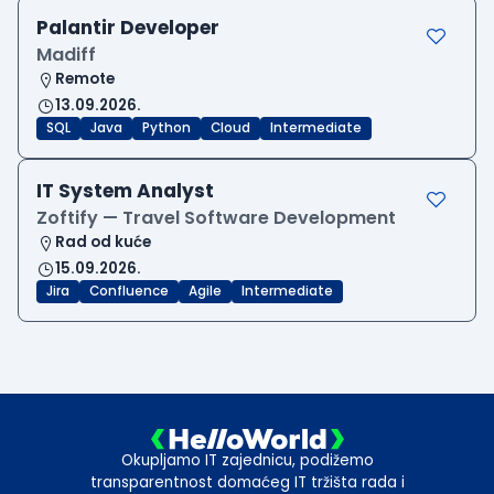
Palantir Developer
Madiff
Remote
13.09.2026.
SQL
Java
Python
Cloud
Intermediate
IT System Analyst
Zoftify — Travel Software Development
Rad od kuće
15.09.2026.
Jira
Confluence
Agile
Intermediate
Okupljamo IT zajednicu, podižemo
transparentnost domaćeg IT tržišta rada i