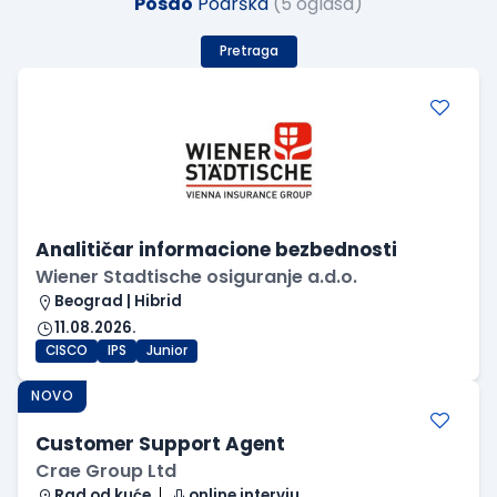
Posao
Podrška
(5 oglasa)
Pretraga
Analitičar informacione bezbednosti
Wiener Stadtische osiguranje a.d.o.
Beograd | Hibrid
11.08.2026.
CISCO
IPS
Junior
NOVO
Customer Support Agent
Crae Group Ltd
Rad od kuće
online intervju