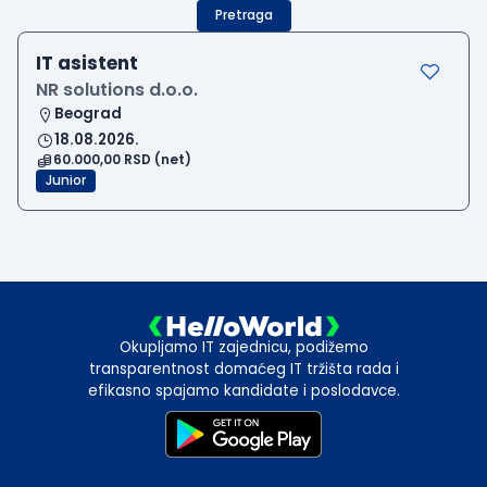
Pretraga
IT asistent
NR solutions d.o.o.
Beograd
18.08.2026.
60.000,00 RSD (net)
Junior
Okupljamo IT zajednicu, podižemo
transparentnost domaćeg IT tržišta rada i
efikasno spajamo kandidate i poslodavce.