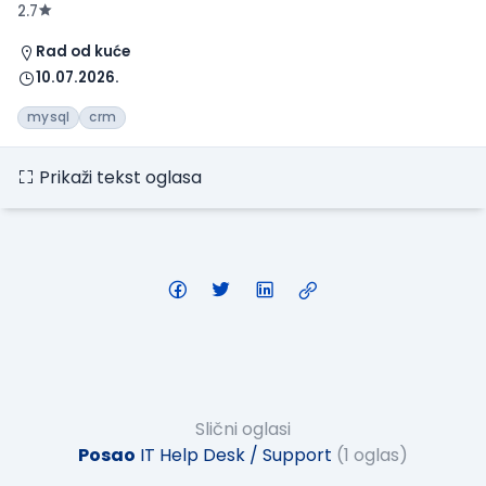
2.7
Rad od kuće
10.07.2026.
mysql
crm
Prikaži tekst oglasa
Slični oglasi
Posao
IT Help Desk / Support
(1 oglas)