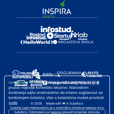
root@hw.rs
:~#
Helloworld.rs koristi kolačiće kako bi ti
pružao najbolje korisničko iskustvo. Nastavkom
korišćenja sajta smatraćemo da imamo saglasnost sa
korišćenjem kolačića. Više o kolačićima možeš pročitati
ovde
.
2026
·
Made with
in Subotica.
Sadržaj sajta Helloworld.rs je u vlasništvu Infostud rešenja d.o.o.
Subotica. Zabranjeno je njegovo preuzimanje bez dozvole.