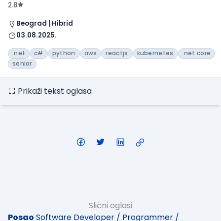
2.8
Beograd | Hibrid
03.08.2025.
.net
c#
python
aws
reactjs
kubernetes
.net core
senior
Prikaži tekst oglasa
Slični oglasi
Posao
Software Developer / Programmer /