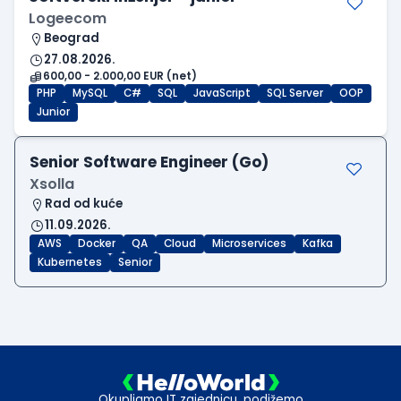
Logeecom
Beograd
27.08.2026.
600,00 - 2.000,00 EUR (net)
PHP
MySQL
C#
SQL
JavaScript
SQL Server
OOP
Junior
Senior Software Engineer (Go)
Xsolla
Rad od kuće
11.09.2026.
AWS
Docker
QA
Cloud
Microservices
Kafka
Kubernetes
Senior
Okupljamo IT zajednicu, podižemo