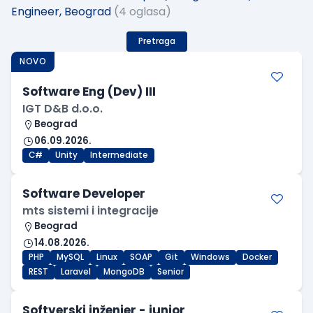
Engineer, Beograd
(4 oglasa)
Pretraga
NOVO
Software Eng (Dev) III
IGT D&B d.o.o.
Beograd
06.09.2026.
C#
Unity
Intermediate
Software Developer
mts sistemi i integracije
Beograd
14.08.2026.
PHP
MySQL
Linux
SOAP
Git
Windows
Docker
REST
Laravel
MongoDB
Senior
Softverski inženjer - junior