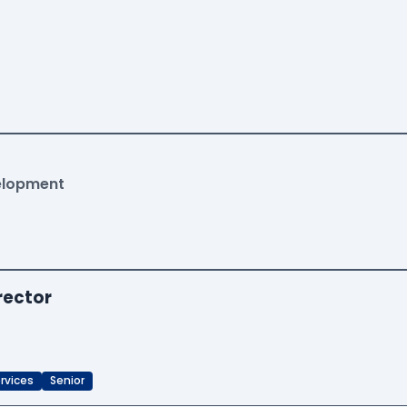
velopment
rector
rvices
Senior