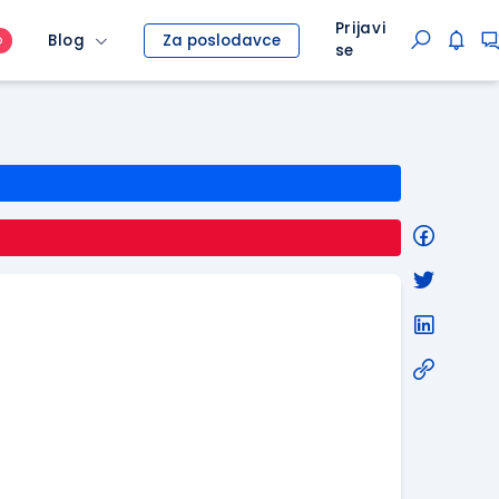
Prijavi
Blog
Za poslodavce
O
se