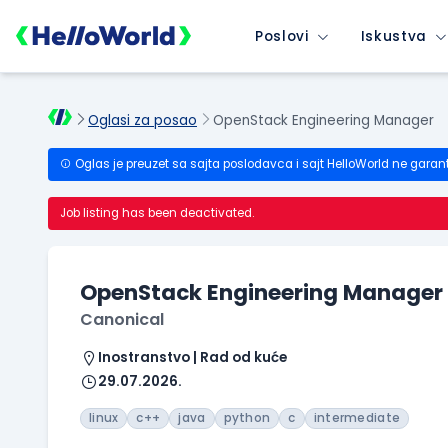
Poslovi
Iskustva
Oglasi za posao
OpenStack Engineering Manager
Oglas je preuzet sa sajta poslodavca i sajt HelloWorld ne garan
Job listing has been deactivated.
OpenStack Engineering Manager
Canonical
Inostranstvo | Rad od kuće
29.07.2026.
linux
c++
java
python
c
intermediate