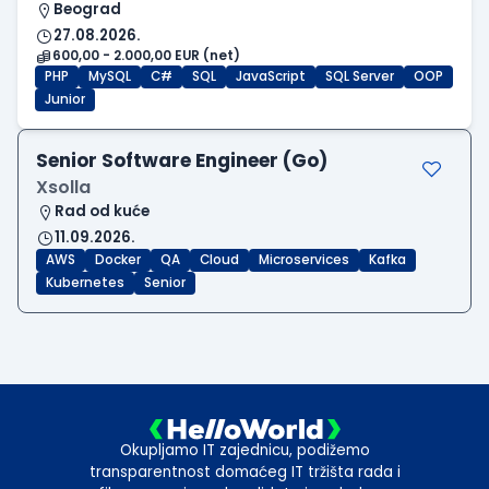
Beograd
27.08.2026.
600,00 - 2.000,00 EUR (net)
PHP
MySQL
C#
SQL
JavaScript
SQL Server
OOP
Junior
Senior Software Engineer (Go)
Xsolla
Rad od kuće
11.09.2026.
AWS
Docker
QA
Cloud
Microservices
Kafka
Kubernetes
Senior
Okupljamo IT zajednicu, podižemo
transparentnost domaćeg IT tržišta rada i