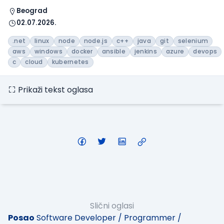
Beograd
02.07.2026.
.net
linux
node
node.js
c++
java
git
selenium
aws
windows
docker
ansible
jenkins
azure
devops
c
cloud
kubernetes
Prikaži tekst oglasa
Slični oglasi
Posao
Software Developer / Programmer /