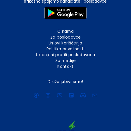
efikasno spajamo kandidate i poslodavce.
O nama
Za poslodavce
Uslovi korišćenja
Politika privatnosti
Uklonjeni profili poslodavaca
Za medije
Kontakt
Druželjubivi smo!