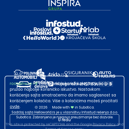
root@hw.rs
:~#
Helloworld.rs koristi kolačiće kako bi ti
pružao najbolje korisničko iskustvo. Nastavkom
korišćenja sajta smatraćemo da imamo saglasnost sa
korišćenjem kolačića. Više o kolačićima možeš pročitati
ovde
.
2026
·
Made with
in Subotica.
Sadržaj sajta Helloworld.rs je u vlasništvu Infostud rešenja d.o.o.
Subotica. Zabranjeno je njegovo preuzimanje bez dozvole.
U redu
This site is protected by reCAPTCHA and the Google
Privacy Policy
and