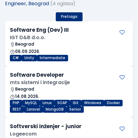
Engineer, Beograd
(4 oglasa)
Pretraga
Software Eng (Dev) III
IGT D&B d.o.o.
Beograd
06.09.2026.
C#
Unity
Intermediate
Software Developer
mts sistemi i integracije
Beograd
14.08.2026.
PHP
MySQL
Linux
SOAP
Git
Windows
Docker
REST
Laravel
MongoDB
Senior
Softverski inženjer - junior
Logeecom