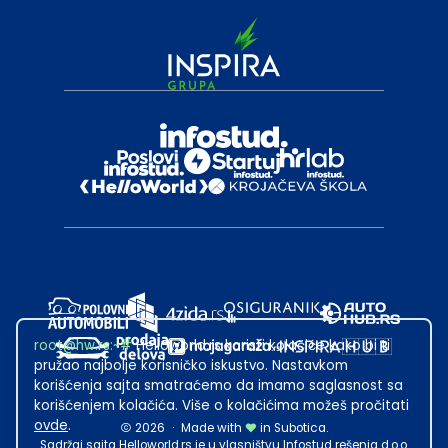
root@hw.rs
:~#
Helloworld.rs koristi kolačiće kako bi ti
pružao najbolje korisničko iskustvo. Nastavkom
korišćenja sajta smatraćemo da imamo saglasnost sa
korišćenjem kolačića. Više o kolačićima možeš pročitati
ovde
.
2026
·
Made with
in Subotica.
Sadržaj sajta Helloworld.rs je u vlasništvu Infostud rešenja d.o.o.