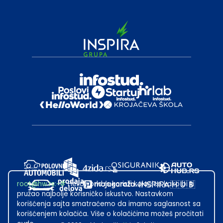
root@hw.rs
:~#
Helloworld.rs koristi kolačiće kako bi ti
pružao najbolje korisničko iskustvo. Nastavkom
korišćenja sajta smatraćemo da imamo saglasnost sa
korišćenjem kolačića. Više o kolačićima možeš pročitati