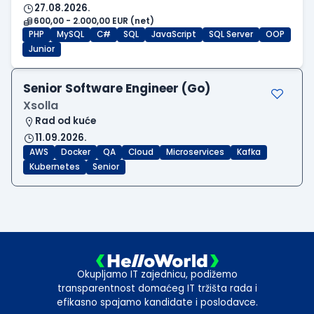
27.08.2026.
600,00 - 2.000,00 EUR (net)
PHP
MySQL
C#
SQL
JavaScript
SQL Server
OOP
Junior
Senior Software Engineer (Go)
Xsolla
Rad od kuće
11.09.2026.
AWS
Docker
QA
Cloud
Microservices
Kafka
Kubernetes
Senior
Okupljamo IT zajednicu, podižemo
transparentnost domaćeg IT tržišta rada i
efikasno spajamo kandidate i poslodavce.