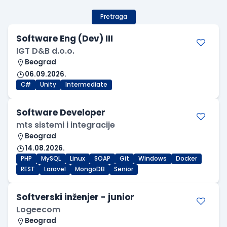
Pretraga
Software Eng (Dev) III
IGT D&B d.o.o.
Beograd
06.09.2026.
C#
Unity
Intermediate
Software Developer
mts sistemi i integracije
Beograd
14.08.2026.
PHP
MySQL
Linux
SOAP
Git
Windows
Docker
REST
Laravel
MongoDB
Senior
Softverski inženjer - junior
Logeecom
Beograd