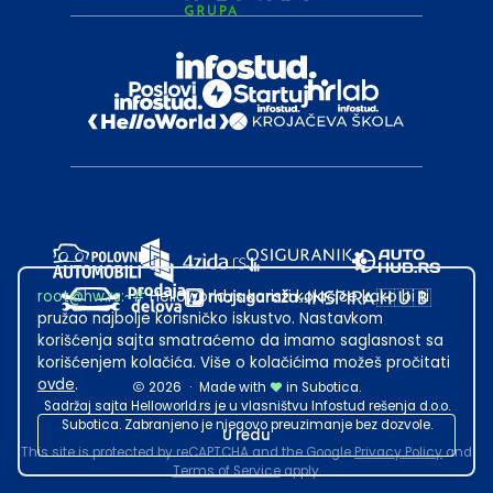
root@hw.rs
:~#
Helloworld.rs koristi kolačiće kako bi ti
pružao najbolje korisničko iskustvo. Nastavkom
korišćenja sajta smatraćemo da imamo saglasnost sa
korišćenjem kolačića. Više o kolačićima možeš pročitati
ovde
.
2026
·
Made with
in Subotica.
Sadržaj sajta Helloworld.rs je u vlasništvu Infostud rešenja d.o.o.
Subotica. Zabranjeno je njegovo preuzimanje bez dozvole.
U redu
This site is protected by reCAPTCHA and the Google
Privacy Policy
and
Terms of Service
apply.