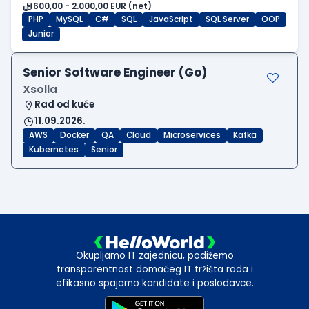
600,00 - 2.000,00 EUR (net)
PHP
MySQL
C#
SQL
JavaScript
SQL Server
OOP
Junior
Senior Software Engineer (Go)
Xsolla
Rad od kuće
11.09.2026.
AWS
Docker
QA
Cloud
Microservices
Kafka
Kubernetes
Senior
Okupljamo IT zajednicu, podižemo
transparentnost domaćeg IT tržišta rada i
efikasno spajamo kandidate i poslodavce.