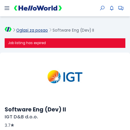
Oglasi za posao
Software Eng (Dev) II
Job listing has expired
Software Eng (Dev) II
IGT D&B d.o.o.
3.7