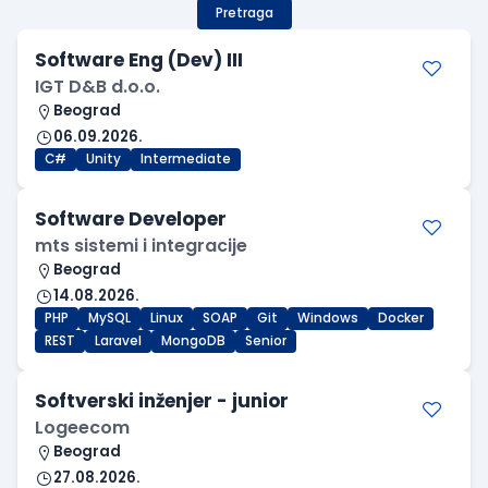
Pretraga
Software Eng (Dev) III
IGT D&B d.o.o.
Beograd
06.09.2026.
C#
Unity
Intermediate
Software Developer
mts sistemi i integracije
Beograd
14.08.2026.
PHP
MySQL
Linux
SOAP
Git
Windows
Docker
REST
Laravel
MongoDB
Senior
Softverski inženjer - junior
Logeecom
Beograd
27.08.2026.