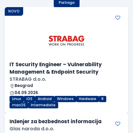
Pretraga
NOVO
IT Security Engineer – Vulnerability
Management & Endpoint Security
STRABAG d.o.o.
Beograd
04.09.2026.
Linux
iOS
Android
Windows
Hardware
R
macOS
Intermediate
Inženjer za bezbednost informacija
Glas naroda d.o.o.