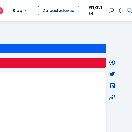
Prijavi
Blog
Za poslodavce
O
se