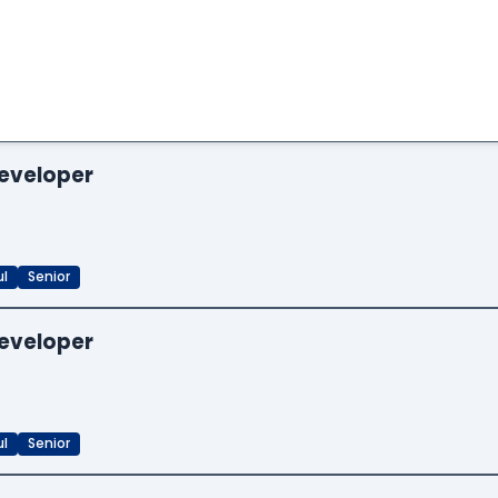
eveloper
ul
Senior
eveloper
ul
Senior