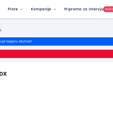
Plate
Kompanije
Priprema za intervju
NOV
X
tuje njegovu ažurnost.
 DX