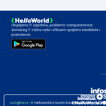
Okupljamo IT zajednicu, podižemo transparentnost
domaćeg IT tržišta rada i efikasno spajamo kandidate i
poslodavce.
root@hw.rs
:~#
Helloworld.rs koristi kolačiće kako bi ti pružao