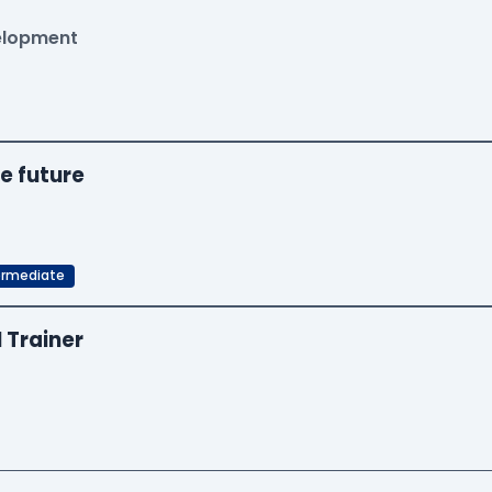
velopment
e future
ermediate
I Trainer