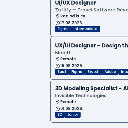
UI/UX Designer
Zoftify — Travel Software De
Rad od kuće
17.08.2026.
Figma
Intermediate
UX/UI Designer – Design th
Madiff
Remote
15.09.2026.
SaaS
Figma
Sketch
Adobe
Int
3D Modeling Specialist - A
Invisible Technologies
Remote
01.09.2026.
3D
Junior